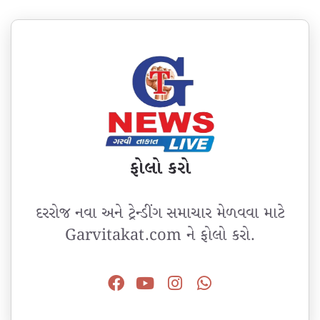
ફોલો કરો
દરરોજ નવા અને ટ્રેન્ડીંગ સમાચાર મેળવવા માટે
Garvitakat.com ને ફોલો કરો.