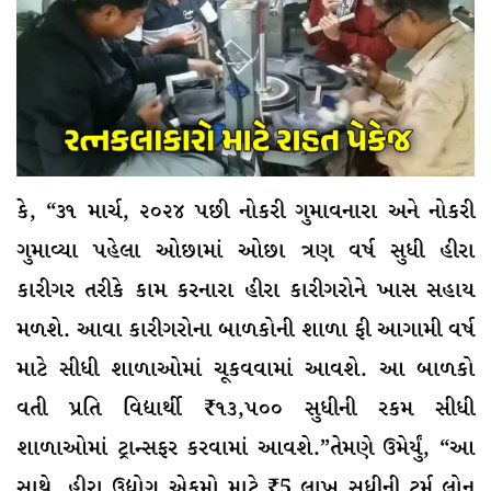
કે, “૩૧ માર્ચ, ૨૦૨૪ પછી નોકરી ગુમાવનારા અને નોકરી
ગુમાવ્યા પહેલા ઓછામાં ઓછા ત્રણ વર્ષ સુધી હીરા
કારીગર તરીકે કામ કરનારા હીરા કારીગરોને ખાસ સહાય
મળશે. આવા કારીગરોના બાળકોની શાળા ફી આગામી વર્ષ
માટે સીધી શાળાઓમાં ચૂકવવામાં આવશે. આ બાળકો
વતી પ્રતિ વિદ્યાર્થી ₹૧૩,૫૦૦ સુધીની રકમ સીધી
શાળાઓમાં ટ્રાન્સફર કરવામાં આવશે.”તેમણે ઉમેર્યું, “આ
સાથે, હીરા ઉદ્યોગ એકમો માટે ₹5 લાખ સુધીની ટર્મ લોન