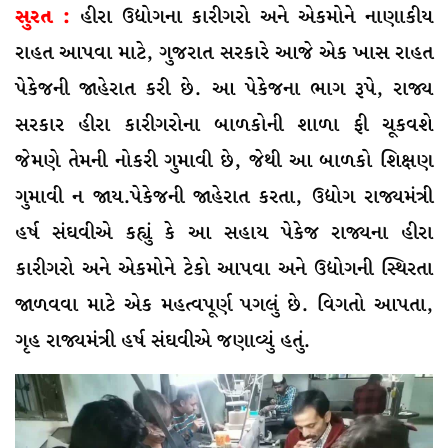
સુરત :
હીરા ઉદ્યોગના કારીગરો અને એકમોને નાણાકીય
રાહત આપવા માટે, ગુજરાત સરકારે આજે એક ખાસ રાહત
પેકેજની જાહેરાત કરી છે. આ પેકેજના ભાગ રૂપે, રાજ્ય
સરકાર હીરા કારીગરોના બાળકોની શાળા ફી ચૂકવશે
જેમણે તેમની નોકરી ગુમાવી છે, જેથી આ બાળકો શિક્ષણ
ગુમાવી ન જાય.પેકેજની જાહેરાત કરતા, ઉદ્યોગ રાજ્યમંત્રી
હર્ષ સંઘવીએ કહ્યું કે આ સહાય પેકેજ રાજ્યના હીરા
કારીગરો અને એકમોને ટેકો આપવા અને ઉદ્યોગની સ્થિરતા
જાળવવા માટે એક મહત્વપૂર્ણ પગલું છે. વિગતો આપતા,
ગૃહ રાજ્યમંત્રી હર્ષ સંઘવીએ જણાવ્યું હતું.