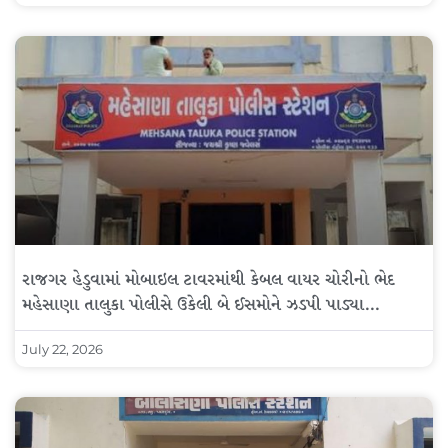
રાજગર હેડુવામાં મોબાઇલ ટાવરમાંથી કેબલ વાયર ચોરીનો ભેદ
મહેસાણા તાલુકા પોલીસે ઉકેલી બે ઈસમોને ઝડપી પાડ્યા…
July 22, 2026