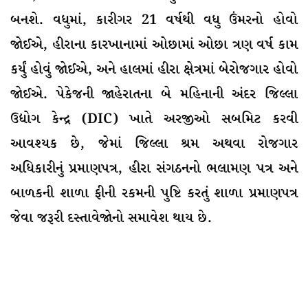
બનશે. વધુમાં, કારીગર 21 વર્ષથી વધુ ઉંમરનો હોવો
જોઈએ, હીરાના કારખાનામાં ઓછામાં ઓછા ત્રણ વર્ષ કામ
કર્યું હોવું જોઈએ, અને હાલમાં હીરા ક્ષેત્રમાં બેરોજગાર હોવો
જોઈએ. પેકેજની જાહેરાતના બે મહિનાની અંદર જિલ્લા
ઉદ્યોગ કેન્દ્ર (DIC) ખાતે અરજીઓ સબમિટ કરવી
આવશ્યક છે, જેમાં જિલ્લા શ્રમ અથવા રોજગાર
અધિકારીનું પ્રમાણપત્ર, હીરા સંગઠનનો ભલામણ પત્ર અને
બાળકની શાળા ફીની રકમની પુષ્ટિ કરતું શાળા પ્રમાણપત્ર
જેવા જરૂરી દસ્તાવેજોનો સમાવેશ થાય છે.