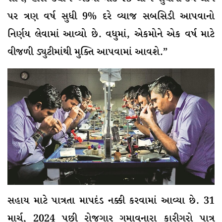
પર ત્રણ વર્ષ સુધી 9% દરે વ્યાજ સબસિડી આપવાનો
નિર્ણય લેવામાં આવ્યો છે. વધુમાં, એકમોને એક વર્ષ માટે
વીજળી ડ્યુટીમાંથી મુક્તિ આપવામાં આવશે.”
સહાય માટે પાત્રતા માપદંડ નક્કી કરવામાં આવ્યા છે. 31
માર્ચ, 2024 પછી રોજગાર ગુમાવનારા કારીગરો પાત્ર