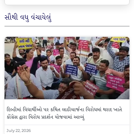
સૌથી વધુ વંચાયેલું
દિલ્હીમાં વિદ્યાર્થીઓ પર કથિત લાઠીચાર્જના વિરોધમાં થરાદ ખાતે
કોંગ્રેસ દ્વારા વિરોધ પ્રદર્શન યોજવામાં આવ્યું
July 22, 2026