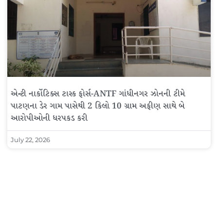
એન્ટી નાર્કોટિક્સ ટાસ્ક ફોર્સ-ANTF ગાંધીનગર ઝોનની ટીમે
પાટણના ડેર ગામ પાસેથી 2 કિલો 10 ગ્રામ અફીણ સાથે બે
આરોપીઓની ધરપકડ કરી
July 22, 2026