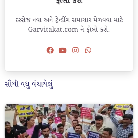
ફોલો કરો
દરરોજ નવા અને ટ્રેન્ડીંગ સમાચાર મેળવવા માટે
Garvitakat.com ને ફોલો કરો.
સૌથી વધુ વંચાયેલું