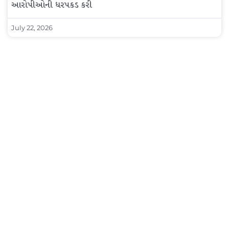
આરોપીઓની ધરપકડ કરી
July 22, 2026