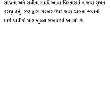
સાંજના અને રાત્રીના સમયે આવા વિસ્તારમાં ન જવા સુચન
કરાયુ હતું. ટ્રસ્ટ્ર દ્વારા ગબ્બર ઉપર જવા ચાલતા જવાનો
માર્ગ યાત્રીકો માટે ખુલ્લો રાખવામાં આવ્યો છે.