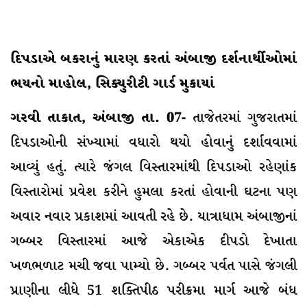
દિપડાએ બકરાનું મારણ કરતાં અંબાજી દર્શનાર્થીઓમાં
ભયનો માહોલ, સિક્યુરીટી ગાર્ડ મુકાયાં
ગરવી તાકાત, અંબાજી તા. 07-
તાજેતરમાં ગુજરાતમાં
દિપડાઓની સંખ્યામાં વધારો થયો હોવાનું દર્શાવવામાં
આવ્યું હતું. ત્યારે જંગલ વિસ્તારમાંથી દિપડાઓ રહેણાંક
વિસ્તારોમાં પ્રવેશ કરીને હુમલા કરતાં હોવાની ઘટના પણ
અવાર નવાર પ્રકાશમાં આવતી રહે છે.
યાત્રાધામ અંબાજીનાં
ગબ્બર વિસ્તારમાં આજે એકાએક દીપડો દેખાતા
ખળભળાટ મચી જવા પામ્યો છે. ગબ્બર પર્વત પાસે જંગલી
પ્રાણીના લીધે 51 શક્તિપીઠ પરીક્રમા માર્ગ આજે બંધ