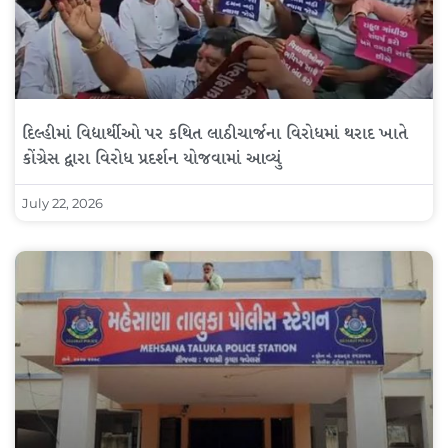
દિલ્હીમાં વિદ્યાર્થીઓ પર કથિત લાઠીચાર્જના વિરોધમાં થરાદ ખાતે
કોંગ્રેસ દ્વારા વિરોધ પ્રદર્શન યોજવામાં આવ્યું
July 22, 2026