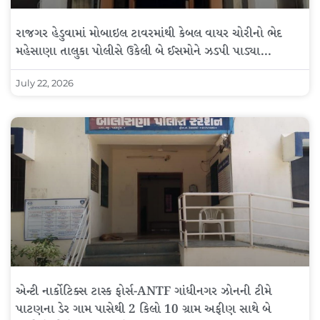
રાજગર હેડુવામાં મોબાઇલ ટાવરમાંથી કેબલ વાયર ચોરીનો ભેદ
મહેસાણા તાલુકા પોલીસે ઉકેલી બે ઈસમોને ઝડપી પાડ્યા…
July 22, 2026
એન્ટી નાર્કોટિક્સ ટાસ્ક ફોર્સ-ANTF ગાંધીનગર ઝોનની ટીમે
પાટણના ડેર ગામ પાસેથી 2 કિલો 10 ગ્રામ અફીણ સાથે બે