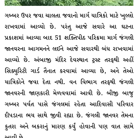
ગબ્બર ઉપર જવા ચાલતા જવાનો માર્ગ યાત્રિકો માટે ખુલ્લો
રાખવામાં આવ્યો છે. પરંતુ આજે સવારે આ ઘટના
પ્રકાશમાં આવ્યા બાદ 51 શક્તિપીઠ પરિક્રમા માર્ગ જંગલી
જાનવરના આગમનને લઈને આજે સવારથી બંધ રાખવામાં
આવ્યો છે. અંબાજી મંદિર દેવસ્થાન ટ્રસ્ટ તરફથી અહીં
સિક્યુરિટી ગાર્ડ તૈનાત કરવામાં આવ્યા છે, અને તેઓ
યાત્રિકોને જવા દેતા નથી. વન વિભાગ તરફથી જંગલી
જાનવરની જાણકારી મેળવવામાં આવી છે. બીજી બાજુ
ગબ્બર પર્વત પાસે જંગલમાં રહેતા આદિવાસી પરિવાર
દીપડાના ભય સાથે જીવી રહ્યા છે. જંગલી જાનવર તેમના
કુતરા અને બકરાનું મારણ કર્યું હોવાની પણ વાત સામે
આવી છે.