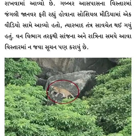
રાખવામાં આવ્યો છે. ગબ્બર આસપાસના વિસ્તારમાં
જંગલી જાનવર ફરી રહ્યું હોવાના સોશિયલ મીડિયામાં એક
વીડિયો સામે આવ્યો હતો, ત્યારબાદ તંત્ર સાવચેત થઈ ગયું
હતું. વન વિભાગ તરફથી સાંજના અને રાત્રિના સમયે આવા
વિસ્તારમાં ન જવા સૂચન પણ કરાયું છે.