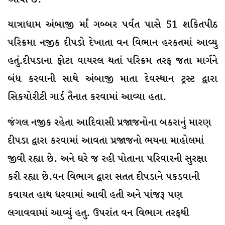
યાત્રાધામ અંબાજી ર્માં ગબ્બર પર્વત પાસે 51 શકિતપીઠ
પરિક્રમા નજીક દીપડો દેખાતા વન વિભાન હરકતમાં આવ્યુ
હતું.દીપડાના ફોટા વાયરલ થતાં પરિક્રમ તરફ જતા માર્ગને
બંધ કરવાની સાથે અંબાજી માતા દેવસ્થાન ટ્રસ્ટ દ્વારા
સિકયોરીટી ગાર્ડ તૈનાત કરવામાં આવ્યા હતા.
જંગલ નજીક રહેતા આદિવાસી પ્રજાજનોના બકરાનું મારણ
દીપડા દ્વારા કરવામાં આવતા પ્રજાજનો ભયના માહોલમાં
જીવી રહ્યા છે. અને ઘરે જ રહી પોતાના પરિવારની સુરક્ષા
કરી રહ્યા છે.વન વિભાગ દ્વારા સતત દીપડાને પકડવાની
કવાયત હાથ ધરવામાં આવી હતી અને પાંજરૂ પણ
લગાવવામાં આવ્યું હતુ. ઉપરાંત વન વિભાગ તરફથી