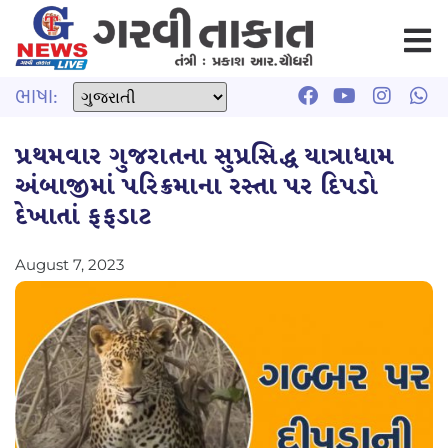
ભાષા:
પ્રથમવાર ગુજરાતના સુપ્રસિદ્ધ યાત્રાધામ
અંબાજીમાં પરિક્રમાના રસ્તા પર દિપડો
દેખાતાં ફફડાટ
August 7, 2023