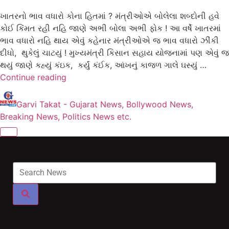
ખાતરનો ભાવ વધારો કોના હિતમાં ? મંત્રીઓએ બોલેલા શબ્દોની હવે
કોઈ કિંમત રહી નહિ જાણે અભી બોલા અભી ફોક ! આ વર્ષે ખાતરમાં
ભાવ વધારો નહિ થાય એવું કહેનાર મંત્રીઓએ જ ભાવ વધારો ઝીંકી
દીધો, થુકેલું ચાટયું ! મુખ્યમંત્રી કિસાન સહાય યોજનામાં પણ એવું જ
થયું જાણે કહ્યું કંઇક, કર્યું કંઈક, આંખનું કાજળ ગાલે ઘસ્યું …
Continue reading
Garvi Takat - Gujarat News, Bollywood News,
Breaking News, Politics News etc.