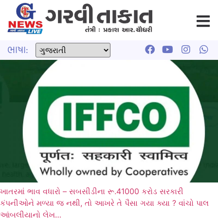
ભાષા:
ખાતરમાં ભાવ વધારો – સબસીડીના રૂ.41000 કરોડ સરકારી
કંપનીઓને મળ્યા જ નથી, તો આખરે તે પૈસા ગયા ક્યા ? વાંચો પાલ
આંબલીયાનો લેખ…