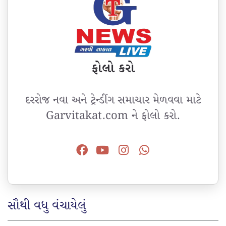
ફોલો કરો
દરરોજ નવા અને ટ્રેન્ડીંગ સમાચાર મેળવવા માટે
Garvitakat.com ને ફોલો કરો.
સૌથી વધુ વંચાયેલું