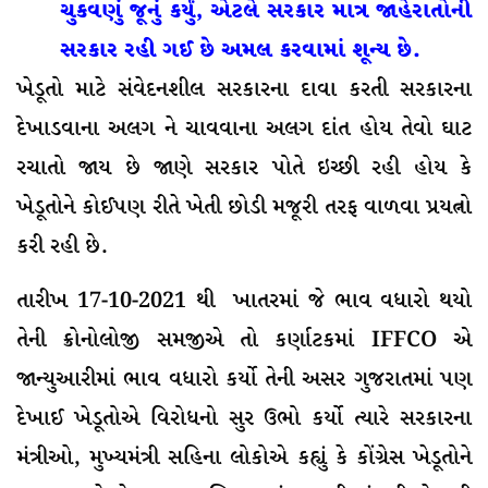
ચુકવણું જૂનું કર્યું, એટલે સરકાર માત્ર જાહેરાતોની
સરકાર રહી ગઈ છે અમલ કરવામાં શૂન્ય છે.
ખેડૂતો માટે સંવેદનશીલ સરકારના દાવા કરતી સરકારના
દેખાડવાના અલગ ને ચાવવાના અલગ દાંત હોય તેવો ઘાટ
રચાતો જાય છે જાણે સરકાર પોતે ઇચ્છી રહી હોય કે
ખેડૂતોને કોઈપણ રીતે ખેતી છોડી મજૂરી તરફ વાળવા પ્રયત્નો
કરી રહી છે.
તારીખ 17-10-2021 થી ખાતરમાં જે ભાવ વધારો થયો
તેની ક્રોનોલોજી સમજીએ તો કર્ણાટકમાં IFFCO એ
જાન્યુઆરીમાં ભાવ વધારો કર્યો તેની અસર ગુજરાતમાં પણ
દેખાઈ ખેડૂતોએ વિરોધનો સુર ઉભો કર્યો ત્યારે સરકારના
મંત્રીઓ, મુખ્યમંત્રી સહિના લોકોએ કહ્યું કે કોંગ્રેસ ખેડૂતોને