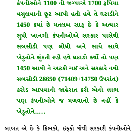
કંપનીઓને
1100
ની જગ્યાએ
1700
રૂપિયા
વસુલવાની છૂટ આપી હતી હવે તે ઘટાડીને
1450
કર્યા છે મતલબ સાફ છે કે અત્યાર
સુધી ખાનગી કંપનીઓએ સરકાર પાસેથી
સબસીડી પણ લીધી અને સાથે સાથે
ખેડૂતોને લૂંટતી રહી હવે ઘટાડો કર્યો તો પણ
1450
આવી ને અટકી ગઈ અને સરકારે નવી
સબસીડી
28650 (71409+14750
ઉપરાંત)
કરોડ આપવાની જાહેરાત કરી એનો લાભ
પણ કંપનીઓને જ મળવાનો છે નહીં કે
ખેડૂતોને…..
બાબત એ છે કે ક્રિભકો, ઇફકો જેવી સરકારી કંપનીઓને