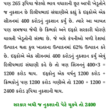
પણ 265 રૂપિયા જેટલો ભાવ વધારાની છૂટ આપી ખેડૂતોને
જ નુકશાન છે દિલીપભાઇ સંઘાણીએ કહ્યું કે ઇફકોએ એક
સીઝનમાં 400 કરોડનું નુકશાન કર્યું છે. ત્યારે આ બાબત
પણ સમજવા જેવી છે ક્રિભકો અને ઇફકો સરકારી ધોરણે
ચાલતી ખેડૂતોની સંસ્થા છે. જે બન્ને કંપનીઓ મળી દેશમાં
ઉત્પાદન થતા કુલ ખાતરના ઉત્પાદનમાં 62% ઉત્પાદન કરે
છે. ઇફકોએ એક સીઝનમાં 400 કરોડનું નુકશાન કર્યું એવું
દિલીપભાઇ સંઘાણી કહે છે તો ત્રણ સિઝનનું 400×3 =
1200 કરોડ થાય. ઇફકોનુ એક વર્ષનુ 1200 કરોડ +
ક્રિભકોનું પણ 1200 કરોડ ગણીએ તો 1200 + 1200 =
2400 કરોડ રૂપિયા નુકશાની થાય.
સરકાર બધી જ નુકશાની પેટે ચૂકવે તો 2400