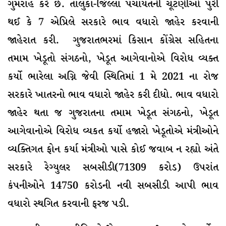
ગુમરાહ કરે છે. તાલુકા-જિલ્લા પંચાયતની ચૂંટણીઓ પુરી
થઈ કે 7 એપ્રિલે સરકારે ભાવ વધારો જાહેર કરવાની
જાહેરાત કરી. ગુજરાતભરમાં કિસાન કોંગ્રેસ સહિતના
તમામ ખેડૂતો સંગઠનો, ખેડૂત આગેવાનોએ વિરોધ વ્યક્ત
કર્યો ભારેલા અગ્નિ જેવી સ્થિતિમાં 1 મે 2021 ના રોજ
સરકારે ખાતરનો ભાવ વધારો જાહેર કરી દીધો. ભાવ વધારો
જાહેર થતા જ ગુજરાતના તમામ ખેડૂત સંગઠનો, ખેડૂત
આગેવાનોએ વિરોધ વ્યકત કર્યો હજારો ખેડૂતોએ મંત્રીઓને
વ્યક્તિગત ફોન કર્યા મંત્રીઓ પાસે કોઈ જવાબ ન રહ્યો અંતે
સરકારે રેગ્યુલર સબસીડી(71309 કરોડ) ઉપરાંત
કંપનીઓને 14750 કરોડની નવી સબસીડી આપી ભાવ
વધારો સ્થગિત કરવાની ફરજ પડી.