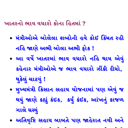
ખાતરનો ભાવ વધારો કોના હિતમાં
?
મંત્રીઓએ બોલેલા શબ્દોની હવે કોઈ કિંમત રહી
નહિ જાણે અભી બોલા અભી ફોક !
આ વર્ષે ખાતરમાં ભાવ વધારો નહિ થાય એવું
કહેનાર મંત્રીઓએ જ ભાવ વધારો ઝીંકી દીધો,
થુકેલું ચાટયું !
મુખ્યમંત્રી કિસાન સહાય યોજનામાં પણ એવું જ
થયું જાણે કહ્યું કંઇક, કર્યું કંઈક, આંખનું કાજળ
ગાલે ઘસ્યું
અતિવૃષ્ટિ સહાય બાબતે પણ જાહેરાત નવી અને