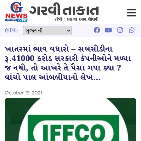
ભાષા:
ખાતરમાં ભાવ વધારો – સબસીડીના
રૂ.41000 કરોડ સરકારી કંપનીઓને મળ્યા
જ નથી, તો આખરે તે પૈસા ગયા ક્યા ?
વાંચો પાલ આંબલીયાનો લેખ…
October 19, 2021