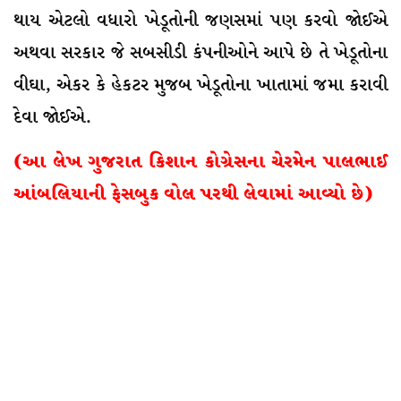
થાય એટલો વધારો ખેડૂતોની જણસમાં પણ કરવો જોઈએ
અથવા સરકાર જે સબસીડી કંપનીઓને આપે છે તે ખેડૂતોના
વીઘા, એકર કે હેકટર મુજબ ખેડૂતોના ખાતામાં જમા કરાવી
દેવા જોઈએ.
(
આ લેખ ગુજરાત કિશાન કોગ્રેસના ચેરમેન પાલભાઈ
આંબલિયાની ફેસબુક વોલ પરથી લેવામાં આવ્યો છે)