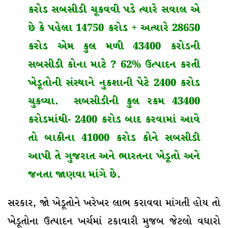
કરોડ સબસીડી ચૂકવવી પડે ત્યારે સવાલ એ
છે કે પહેલા 14750 કરોડ + અત્યારે 28650
કરોડ એમ કુલ મળી 43400 કરોડની
સબસીડી કોના માટે ? 62% ઉત્પાદન કરતી
ખેડૂતોની સંસ્થાને નુકશાની પેટે 2400 કરોડ
ચુકવ્યા. સબસીડીની કુલ રકમ 43400
કરોડમાંથી- 2400 કરોડ બાદ કરવામાં આવે
તો બાકીના 41000 કરોડ કોને સબસીડી
આપી તે ગુજરાત અને ભારતના ખેડૂતો અને
જનતા જાણવા માંગે છે.
સરકાર, જો ખેડૂતોને ખરેખર લાભ કરાવવા માંગતી હોય તો
ખેડૂતોના ઉત્પાદન ખર્ચમાં ટકાવારી મુજબ જેટલો વધારો