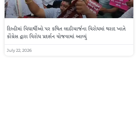
દિલ્હીમાં વિદ્યાર્થીઓ પર કથિત લાઠીચાર્જના વિરોધમાં થરાદ ખાતે
કોંગ્રેસ દ્વારા વિરોધ પ્રદર્શન યોજવામાં આવ્યું
July 22, 2026