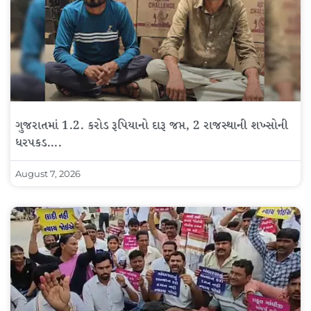
ગુજરાતમાં 1.2. કરોડ રૂપિયાનો દારૂ જપ્ત, 2 રાજસ્થાની શખ્સોની
ધરપકડ….
August 7, 2026