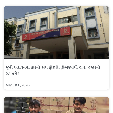
જૂની અદાવતમાં કારનો કાચ ફોડ્યો, ડ્રોઅરમાંથી ₹50 હજારની
ઉઠાંતરી!
August 8, 2026