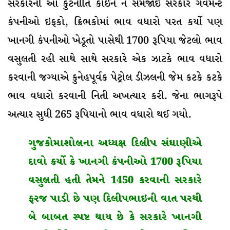
સરકારની આ કુટનીતિ કોઈને ન સમજાઈ સરકારે ગવર્મેન્ટ
કંપનીઓ ઇફકો, ક્રિભકોમાં ભાવ વધારો પરત કર્યો પણ
ખાનગી કંપનીઓ ખેડૂતો પાસેથી 1700 રૂપિયા જેટલો ભાવ
વસુલતી રહી સાથે સાથે સરકારે એક ઝાટકે ભાવ વધારો
કરવાની જગ્યાએ કુનેહપૂર્વક પેટ્રોલ ડીઝલની જેમ કટકે કટકે
ભાવ વધારો કરવાની નિતી અખત્યાર કરી. જેના ભાગરૂપે
અત્યાર સુધી 265 રૂપિયાનો ભાવ વધારો થઈ ગયો.
ગુજકોમાશોલના અધ્યક્ષ દિલીપ સંઘાણીએ
દાવો કર્યો કે ખાનગી કંપનીઓ
1700
રૂપિયા
વસુલતી હતી તેમને
1450
કરવાની સરકારે
ફરજ પાડી છે પણ દિલીપભાઇની વાત પરથી
બે બાબત સ્પષ્ટ થાય છે કે સરકારે ખાનગી