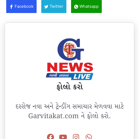
Facebook
Twitter
Whatsapp
ફોલો કરો
દરરોજ નવા અને ટ્રેન્ડીંગ સમાચાર મેળવવા માટે
Garvitakat.com ને ફોલો કરો.