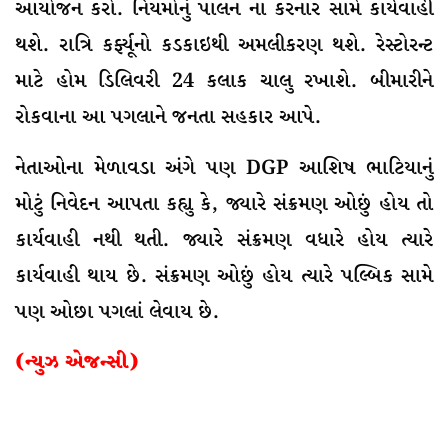
આયોજન કરો. નિયમોનું પાલન ના કરનાર સામે કાર્યવાહી
થશે. રાત્રિ કર્ફ્યૂનો કડકાઇથી અમલીકરણ થશે. રેસ્ટોરન્ટ
માટે હોમ ડિલિવરી 24 કલાક ચાલુ રખાશે. બીમારીને
રોકવાના આ પગલાને જનતા સહકાર આપે.
નેતાઓના મેળાવડા અંગે પણ DGP આશિષ ભાટિયાનું
મોટું નિવેદન આપતા કહ્યુ કે, જ્યારે સંક્રમણ ઓછું હોય તો
કાર્યવાહી નથી થતી. જ્યારે સંક્રમણ વધારે હોય ત્યારે
કાર્યવાહી થાય છે. સંક્રમણ ઓછું હોય ત્યારે પલ્બિક સામે
પણ ઓછા પગલાં લેવાય છે.
(ન્યુઝ એજન્સી)