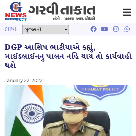
ભાષા:
DGP આશિષ ભાટીયાએ કહ્યું,
ગાઈડલાઈનનુ પાલન નહિ થાય તો કાર્યવાહી
થશે
January 22, 2022