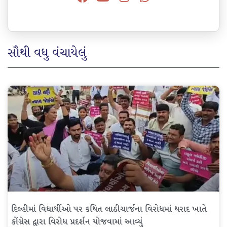
સૌથી વધુ વંચાયેલું
દિલ્હીમાં વિદ્યાર્થીઓ પર કથિત લાઠીચાર્જના વિરોધમાં થરાદ ખાતે
કોંગ્રેસ દ્વારા વિરોધ પ્રદર્શન યોજવામાં આવ્યું