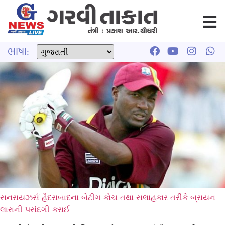
ભાષા:
સનરાયઝર્સ હૈદરાબાદના બેટીંગ કોચ તથા સલાહકાર તરીકે બ્રાયન
લારાની પસંદગી કરાઈ