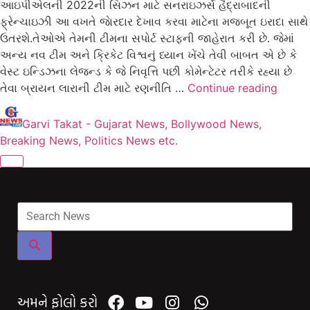
આઇપીએલની 2022ની સિઝન માટે સનરાઇઝર્સ હૈદ્રાબાદની
ફ્રેન્ચાઇઝી આ વખતે જાેરદાર દેખાવ કરવા માટેના મજબૂત ઇરાદા સાથે
ઉતરશે.તેઓએ તેમની ટીમના સપોર્ટ સ્ટાફની જાહેરાત કરી છે. જેમાં
અન્ય નવ ટીમ અને ક્રિકેટ વિશ્વનું ધ્યાન ખેંચે તેવી બાબત એ છે કે
વેસ્ટ ઇન્ડિઝના લેજન્ડ કે જે નિવૃત્તિ પછી કોમેન્ટેટર તરીકે રહ્યા છે
તેવા બ્રાયન લારાની ટીમ માટે રણનીતિ …
Continue reading
Garvi Takat - Gujarat News, Bollywood News,
Breaking News, Politics News etc.
અમને ફોલો કરો