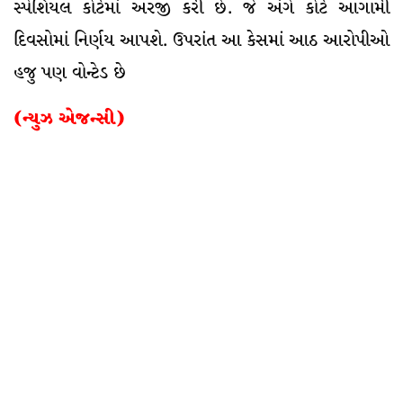
સ્પેશિયલ કોર્ટમાં અરજી કરી છે. જે અંગે કોર્ટ આગામી
દિવસોમાં નિર્ણય આપશે. ઉપરાંત આ કેસમાં આઠ આરોપીઓ
હજુ પણ વોન્ટેડ છે
(ન્યુઝ એજન્સી)