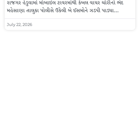
રાજગર હેડુવામાં મોબાઇલ ટાવરમાંથી કેબલ વાયર ચોરીનો ભેદ
મહેસાણા તાલુકા પોલીસે ઉકેલી બે ઈસમોને ઝડપી પાડ્યા…
July 22, 2026