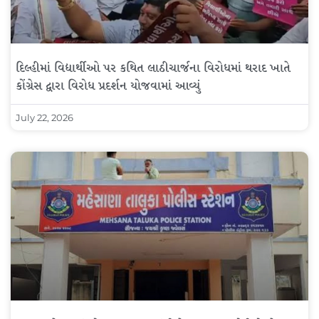
દિલ્હીમાં વિદ્યાર્થીઓ પર કથિત લાઠીચાર્જના વિરોધમાં થરાદ ખાતે
કોંગ્રેસ દ્વારા વિરોધ પ્રદર્શન યોજવામાં આવ્યું
July 22, 2026