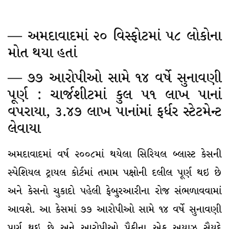
— અમદાવાદમાં ૨૦ વિસ્ફોટમાં ૫૮ લોકોના
મોત થયા હતાં
— ૭૭ આરોપીઓ સામે ૧૪ વર્ષે સુનાવણી
પૂર્ણ : ચાર્જશીટમાં કુલ ૫૧ લાખ પાનાં
વપરાયા, ૩.૪૭ લાખ પાનાંમાં ફર્ધર સ્ટેટમેન્ટ
લેવાયા
અમદાવાદમાં વર્ષ ૨૦૦૮માં થયેલા સિરિયલ બ્લાસ્ટ કેસની
સ્પેશિયલ ટ્રાયલ કોર્ટમાં તમામ પક્ષોની દલીલ પૂર્ણ થઇ છે
અને કેસનો ચુકાદો પહેલી ફેબુ્રઆરીના રોજ સંભળાવવામાં
આવશે. આ કેસમાં ૭૭ આરોપીઓ સામે ૧૪ વર્ષે સુનાવણી
પૂર્ણ થઇ છે અને આરોપીઓ પૈકીના એક અયાઝ સૈયદે