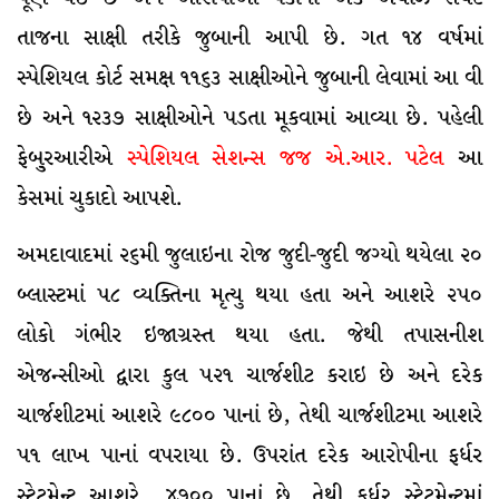
તાજના સાક્ષી તરીકે જુબાની આપી છે. ગત ૧૪ વર્ષમાં
સ્પેશિયલ કોર્ટ સમક્ષ ૧૧૬૩ સાક્ષીઓને જુબાની લેવામાં આ વી
છે અને ૧૨૩૭ સાક્ષીઓને પડતા મૂકવામાં આવ્યા છે. પહેલી
ફેબુ્રઆરીએ
સ્પેશિયલ સેશન્સ જજ એ.આર. પટેલ
આ
કેસમાં ચુકાદો આપશે.
અમદાવાદમાં ૨૬મી જુલાઇના રોજ જુદી-જુદી જગ્યો થયેલા ૨૦
બ્લાસ્ટમાં ૫૮ વ્યક્તિના મૃત્યુ થયા હતા અને આશરે ૨૫૦
લોકો ગંભીર ઇજાગ્રસ્ત થયા હતા. જેથી તપાસનીશ
એજન્સીઓ દ્વારા કુલ ૫૨૧ ચાર્જશીટ કરાઇ છે અને દરેક
ચાર્જશીટમાં આશરે ૯૮૦૦ પાનાં છે, તેથી ચાર્જશીટમા આશરે
૫૧ લાખ પાનાં વપરાયા છે. ઉપરાંત દરેક આરોપીના ફર્ધર
સ્ટેટમેન્ટ આશરે ૪૭૦૦ પાનાં છે, તેથી ફર્ધર સ્ટેટમેન્ટમાં