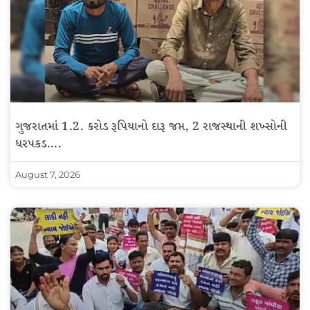
ગુજરાતમાં 1.2. કરોડ રૂપિયાનો દારૂ જપ્ત, 2 રાજસ્થાની શખ્સોની
ધરપકડ….
August 7, 2026