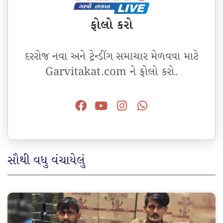
ફોલો કરો
દરરોજ નવા અને ટ્રેન્ડીંગ સમાચાર મેળવવા માટે
Garvitakat.com ને ફોલો કરો.
સૌથી વધુ વંચાયેલું