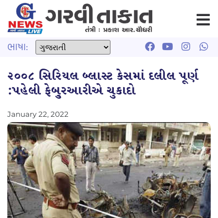
ભાષા:
૨૦૦૮ સિરિયલ બ્લાસ્ટ કેસમાં દલીલ પૂર્ણ
:પહેલી ફેબુ્રઆરીએ ચુકાદો
January 22, 2022