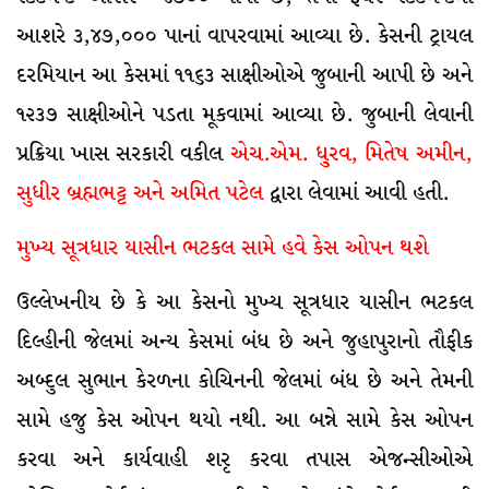
આશરે ૩,૪૭,૦૦૦ પાનાં વાપરવામાં આવ્યા છે. કેસની ટ્રાયલ
દરમિયાન આ કેસમાં ૧૧૬૩ સાક્ષીઓએ જુબાની આપી છે અને
૧૨૩૭ સાક્ષીઓને પડતા મૂકવામાં આવ્યા છે. જુબાની લેવાની
પ્રક્રિયા ખાસ સરકારી વકીલ
એચ.એમ. ધુ્રવ, મિતેષ અમીન,
સુધીર બ્રહ્મભટ્ટ અને અમિત પટેલ
દ્વારા લેવામાં આવી હતી.
મુખ્ય સૂત્રધાર યાસીન ભટકલ સામે હવે કેસ ઓપન થશે
ઉલ્લેખનીય છે કે આ કેસનો મુખ્ય સૂત્રધાર યાસીન ભટકલ
દિલ્હીની જેલમાં અન્ય કેસમાં બંધ છે અને જુહાપુરાનો તૌફીક
અબ્દુલ સુભાન કેરળના કોચિનની જેલમાં બંધ છે અને તેમની
સામે હજુ કેસ ઓપન થયો નથી. આ બન્ને સામે કેસ ઓપન
કરવા અને કાર્યવાહી શરૃ કરવા તપાસ એજન્સીઓએ