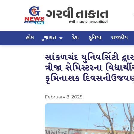
હોમ
ગુજરાત
દેશ
દુનિયા
રાજકીય
સાંકળચંદ યુનિવર્સિટી દ્વ
ત્રીજા સેમિસ્ટરના વિદ્યાર્
કૃમિનાશક દિવસનીઉજવણ
February 8, 2025