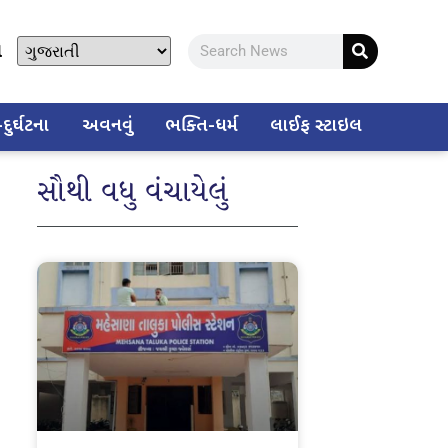
ો
ુર્ઘટના
અવનવું
ભક્તિ-ધર્મ
લાઈફ સ્ટાઇલ
સૌથી વધુ વંચાયેલું