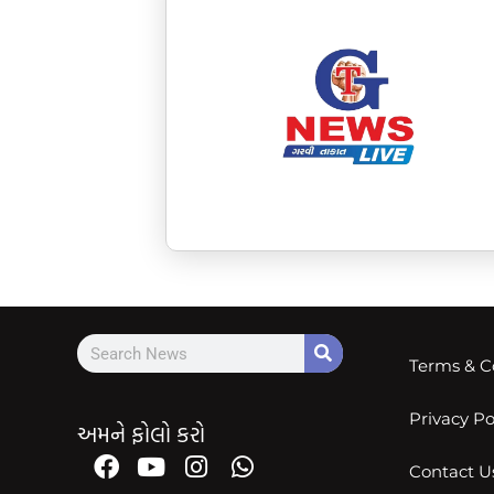
Terms & C
Privacy Po
અમને ફોલો કરો
Contact U