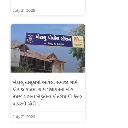
July 21, 2026
ખેરાલુ તાલુકામાં આવેલા સમોજા ગામે
એક જ રાતમાં ગ્રામ પંચાયતના બોર
તેમજ ગામના ખેડૂતોના ખેતરોમાંથી કેબલ
વાયરની ચોરી…
July 21, 2026