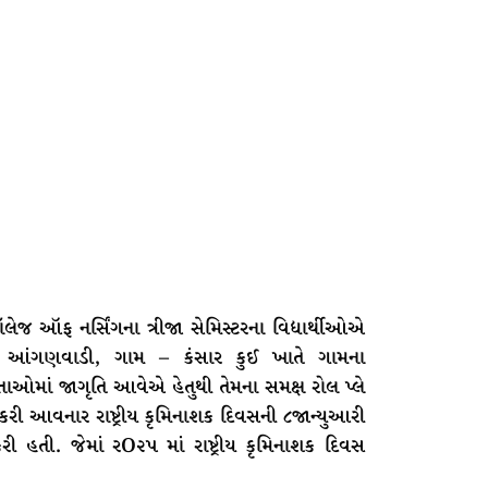
ૉલેજ ઑફ નર્સિંગના ત્રીજા સેમિસ્ટરના વિદ્યાર્થીઓએ
ત્તે આંગણવાડી, ગામ – કંસાર કુઈ ખાતે ગામના
ઓમાં જાગૃતિ આવેએ હેતુથી તેમના સમક્ષ રોલ પ્લે
ી આવનાર રાષ્ટ્રીય કૃમિનાશક દિવસની ૮જાન્યુઆરી
હતી. જેમાં રO૨પ માં રાષ્ટ્રીય કૃમિનાશક દિવસ