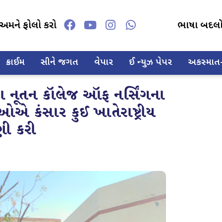
અમને ફોલો કરો
ભાષા બદલ
ક્રાઈમ
સીને જગત
વેપાર
ઈ ન્યુઝ પેપર
અકસ્માત-દ
ારા નૂતન કૉલેજ ઑફ નર્સિંગના
થીઓએ કંસાર કુઈ ખાતેરાષ્ટ્રીય
ી કરી