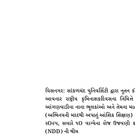
વિસનગર: સાંકળચંદ યુનિવર્સિટી દ્વારા નૂતન ક
આવનાર રાષ્ટ્રીય કૃમિનાશકદિવસના નિમિ
આંગણવાડીના નાના ભૂલકાંઓ અને તેમના માતા
(અભિનયની મદદથી અપાતું આંશિક શિક્ષણ) કર
રO૨પ, સવારે ૧O વાગ્યેના રોજ ઉજવણી કરી 
(NDD) ની થીમ