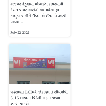
રાજગર હેડુવામાં મોબાઇલ ટાવરમાંથી
કેબલ વાયર ચોરીનો ભેદ મહેસાણા
તાલુકા પોલીસે ઉકેલી બે ઈસમોને ઝડપી
પાડ્યા…
July 22, 2026
મહેસાણા LCBએ જોટાણાની સીમમાંથી
3.16 લાખના વિદેશી દારૂના જથ્થા
ઝડપી પાડ્યો…