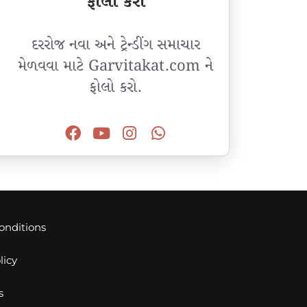
ફોલો કરો
દરરોજ નવા અને ટ્રેન્ડીંગ સમાચાર
મેળવવા માટે Garvitakat.com ને
ફોલો કરો.
onditions
licy
s