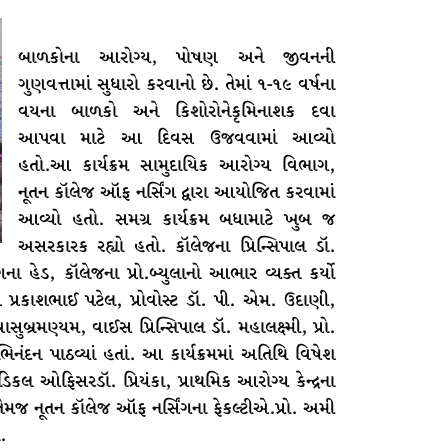
બાળકોના આરોગ્ય, પોષણ અને જીવનની
ગુણવત્તામાં સુધારો કરવાનો છે. તેમાં ૧-૧૯ વર્ષના
વયના બાળકો અને કિશોરોનેકૃમિનાશક દવા
આપવા માટે આ દિવસ ઉજવવામાં આવ્યો
હતો.આ કાર્યક્રમ સામુદાયિક આરોગ્ય વિભાગ,
નૂતન કૉલેજ ઑફ નર્સિંગ દ્વારા આયોજિત કરવામાં
આવ્યો હતો. સમગ્ર કાર્યક્રમ બધામાટે ખુબ જ
અસરકારક રહ્યો હતો. કૉલેજના પ્રિન્સિપાલ ડૉ.
ના હેડ, કૉલેજના પ્રો.બ્યુલાનો આભાર વ્યક્ત કર્યો
ખ પ્રકાશભાઈ પટેલ, પ્રોવોસ્ટ ડૉ. પી. એમ. ઉદાણી,
સુબ્રમણ્યમ, વાઈસ પ્રિન્સિપાલ ડૉ. મહાલક્ષ્મી, પ્રો.
િનંદન પાઠવ્યાં હતાં. આ કાર્યક્રમમાં અતિથિ વિષેશ
ેડિકલ ઓફિસરડૉ. પ્રિયંકા, પ્રાથમિક આરોગ્ય કેન્દ્રના
મજ નૂતન કૉલેજ ઑફ નર્સિંગના ફેકલ્ટીએ.પ્રો. અમી
.