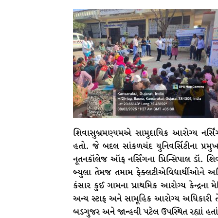
શિવાસુબ્રમણ્યમએ સામુદાયિક આરોગ્ય નર્સિંગ
હતો. જે બદલ સાંકળચંદ યુનિવર્સિટીના પ્રમુ
નૂતનકૉલેજ ઑફ નર્સિંગના પ્રિન્સિપાલ ડૉ. શિવા
બ્યુલા તેમજ તમામ ફેક્લટીએવિદ્યાર્થીઓને અભ
કંસાર કુઈ ગામના પ્રાથમિક આરોગ્ય કેન્દ્રના મ
અન્ય સ્ટાફ અને સામૂહિક આરોગ્ય અધિકારી તે
બડગુજર અને જાન્હવી પટેલ ઉપસ્થિત રહ્યાં હતાં