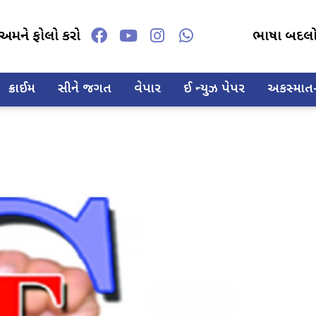
અમને ફોલો કરો
ભાષા બદલ
ક્રાઈમ
સીને જગત
વેપાર
ઈ ન્યુઝ પેપર
અકસ્માત-દ