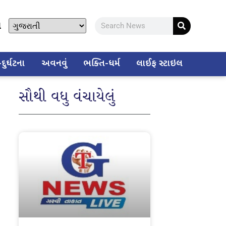
ો
ુર્ઘટના
અવનવું
ભક્તિ-ધર્મ
લાઈફ સ્ટાઇલ
સૌથી વધુ વંચાયેલું