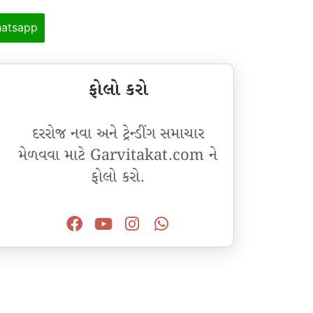
atsapp
ફોલો કરો
દરરોજ નવા અને ટ્રેન્ડીંગ સમાચાર
મેળવવા માટે Garvitakat.com ને
ફોલો કરો.