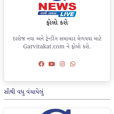
ફોલો કરો
દરરોજ નવા અને ટ્રેન્ડીંગ સમાચાર મેળવવા માટે
Garvitakat.com ને ફોલો કરો.
સૌથી વધુ વંચાયેલું