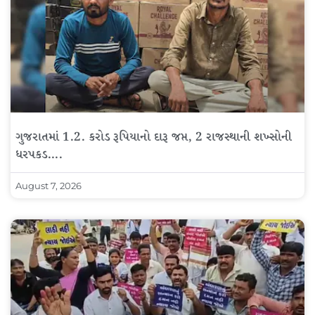
ગુજરાતમાં 1.2. કરોડ રૂપિયાનો દારૂ જપ્ત, 2 રાજસ્થાની શખ્સોની
ધરપકડ….
August 7, 2026