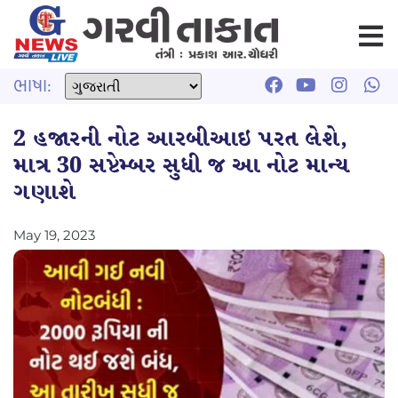
ભાષા:
2 હજારની નોટ આરબીઆઇ પરત લેશે,
માત્ર 30 સપ્ટેમ્બર સુધી જ આ નોટ માન્ય
ગણાશે
May 19, 2023