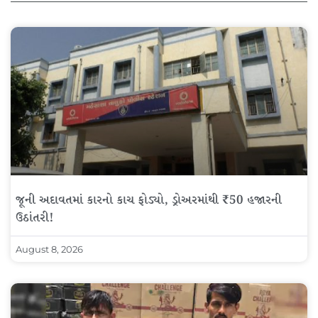
જૂની અદાવતમાં કારનો કાચ ફોડ્યો, ડ્રોઅરમાંથી ₹50 હજારની
ઉઠાંતરી!
August 8, 2026