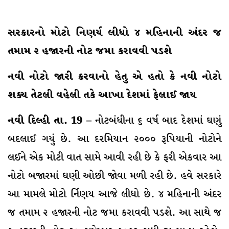
સરકારનો મોટો નિણર્ય લીધો ૪ મહિનાની અંદર જ
તમામ ૨ હજારની નોટ જમા કરાવવી પડશે
નવી નોટો જારી કરવાનો હેતુ એ હતો કે નવી નોટો
શક્ય તેટલી વહેલી તકે આખા દેશમાં ફેલાઈ જાય
નવી દિલ્હી તા. 19 –
નોટબંધીના ૬ વર્ષ બાદ દેશમાં ઘણું
બદલાઈ ગયું છે. આ દરમિયાન ૨૦૦૦ રૂપિયાની નોટોને
લઈને એક મોટી વાત સામે આવી રહી છે કે ફરી એકવાર આ
નોટો બજારમાં ઘણી ઓછી જાેવા મળી રહી છે. હવે સરકારે
આ મામલે મોટો ર્નિણય આજે લીધો છે. ૪ મહિનાની અંદર
જ તમામ ૨ હજારની નોટ જમા કરાવવી પડશે. આ સાથે જ