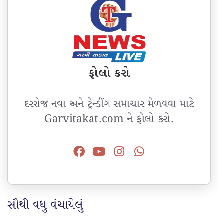
ફોલો કરો
દરરોજ નવા અને ટ્રેન્ડીંગ સમાચાર મેળવવા માટે
Garvitakat.com ને ફોલો કરો.
સૌથી વધુ વંચાયેલું