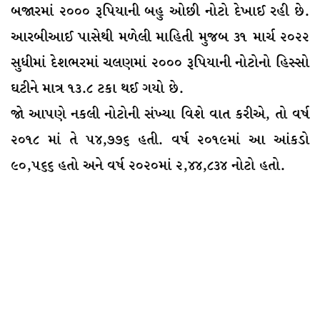
બજારમાં ૨૦૦૦ રૂપિયાની બહુ ઓછી નોટો દેખાઈ રહી છે.
આરબીઆઈ પાસેથી મળેલી માહિતી મુજબ ૩૧ માર્ચ ૨૦૨૨
સુધીમાં દેશભરમાં ચલણમાં ૨૦૦૦ રૂપિયાની નોટોનો હિસ્સો
ઘટીને માત્ર ૧૩.૮ ટકા થઈ ગયો છે.
જાે આપણે નકલી નોટોની સંખ્યા વિશે વાત કરીએ, તો વર્ષ
૨૦૧૮ માં તે ૫૪,૭૭૬ હતી. વર્ષ ૨૦૧૯માં આ આંકડો
૯૦,૫૬૬ હતો અને વર્ષ ૨૦૨૦માં ૨,૪૪,૮૩૪ નોટો હતો.