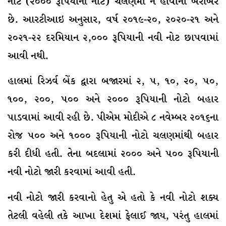
નોટ (૨૦૦૦ રૂપિયાની નોટ) ચલણમાં ન હોવાના બરાબર
છે. આરટીઆઇ અનુસાર, વર્ષ ૨૦૧૯-૨૦, ૨૦૨૦-૨૧ અને
૨૦૨૧-૨૨ દરમિયાન ૨,૦૦૦ રૂપિયાની નવી નોટ છાપવામાં
આવી નથી.
હાલમાં રિઝર્વ બેંક દ્વારા બજારમાં ૨, ૫, ૧૦, ૨૦, ૫૦,
૧૦૦, ૨૦૦, ૫૦૦ અને ૨૦૦૦ રૂપિયાની નોટો બહાર
પાડવામાં આવી રહી છે. પીએમ મોદીએ ૮ નવેમ્બર ૨૦૧૬ના
રોજ ૫૦૦ અને ૧૦૦૦ રૂપિયાની નોટો ચલણમાંથી બહાર
કરી દીધી હતી. તેના બદલામાં ૨૦૦૦ અને ૫૦૦ રૂપિયાની
નવી નોટો જારી કરવામાં આવી હતી.
નવી નોટો જારી કરવાનો હેતુ એ હતો કે નવી નોટો શક્ય
તેટલી વહેલી તકે આખા દેશમાં ફેલાઈ જાય, પરંતુ હાલમાં