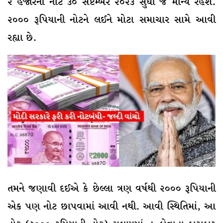
૨ હજારની નોટ ૩૦ સપ્ટેમ્બર ૨૦૨૩ સુધી જ માન્ય રહેશે.
૨૦૦૦ રૂપિયાની નોટને લઈને મોટા સમાચાર સામે આવી
રહ્યા છે.
તમને જણાવી દઈએ કે છેલ્લા ત્રણ વર્ષથી ૨૦૦૦ રૂપિયાની
એક પણ નોટ છાપવામાં આવી નથી. આવી સ્થિતિમાં, આ