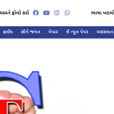
અમને ફોલો કરો
ભાષા બદલ
ક્રાઈમ
સીને જગત
વેપાર
ઈ ન્યુઝ પેપર
અકસ્માત-દ