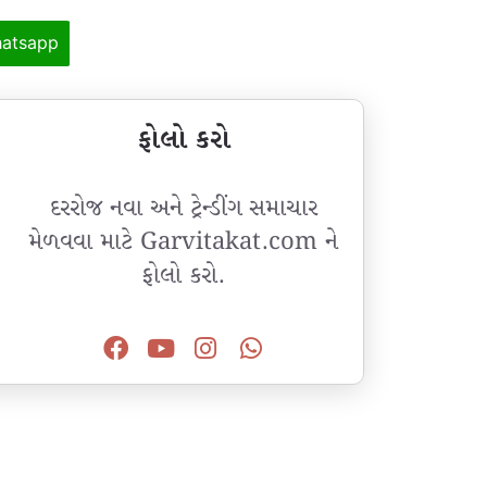
atsapp
ફોલો કરો
દરરોજ નવા અને ટ્રેન્ડીંગ સમાચાર
મેળવવા માટે Garvitakat.com ને
ફોલો કરો.