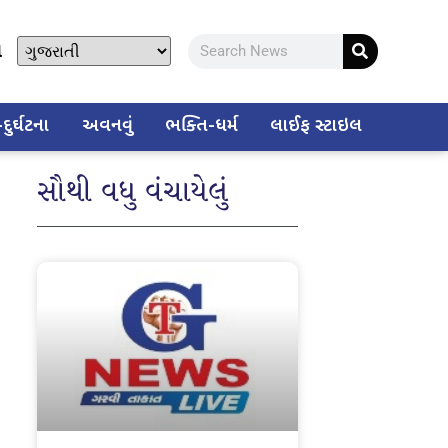
ો
ુર્ઘટના
અવનવું
ભક્તિ-ધર્મ
લાઈફ સ્ટાઇલ
સૌથી વધુ વંચાયેલું