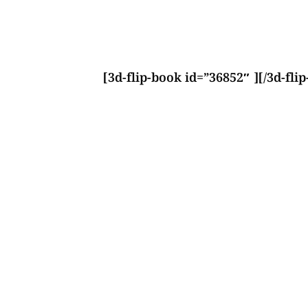
[3d-flip-book id=”36852″ ][/3d-fli