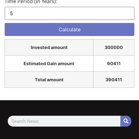
Time Period (in Years):
Invested amount
300000
Estimated Gain amount
90411
Total amount
390411