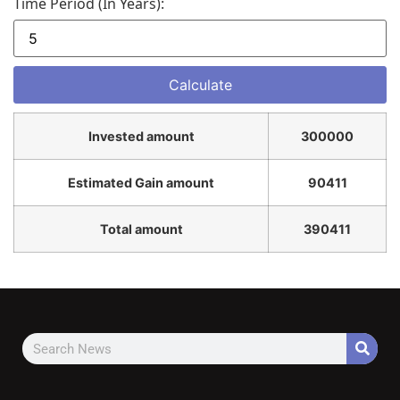
Time Period (in Years):
Invested amount
300000
Estimated Gain amount
90411
Total amount
390411