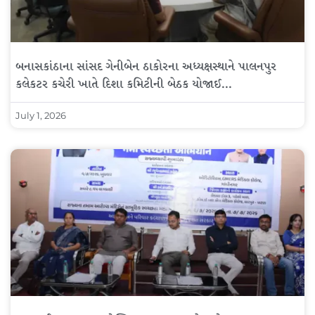
બનાસકાંઠાના સાંસદ ગેનીબેન ઠાકોરના અધ્યક્ષસ્થાને પાલનપુર
કલેકટર કચેરી ખાતે દિશા કમિટીની બેઠક યોજાઈ…
July 1, 2026