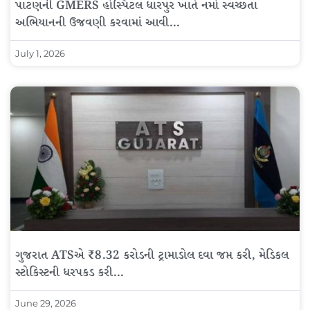
પાટણની GMERS હોસ્પિટલ ધારપુર ખાતે નમો સ્વચ્છતા
અભિયાનની ઉજવણી કરવામાં આવી…
July 1, 2026
ગુજરાત ATSએ ₹8.32 કરોડની ટ્રામાડોલ દવા જપ્ત કરી, મેડિકલ
સ્ટોકિસ્ટની ધરપકડ કરી…
June 29, 2026