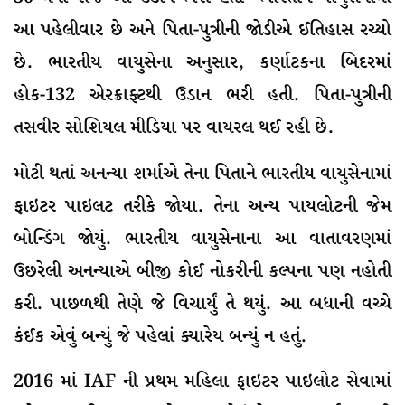
આ પહેલીવાર છે અને પિતા-પુત્રીની જોડીએ ઈતિહાસ રચ્યો
છે. ભારતીય વાયુસેના અનુસાર, કર્ણાટકના બિદરમાં
હોક-132 એરક્રાફ્ટથી ઉડાન ભરી હતી. પિતા-પુત્રીની
તસવીર સોશિયલ મીડિયા પર વાયરલ થઈ રહી છે.
મોટી થતાં અનન્યા શર્માએ તેના પિતાને ભારતીય વાયુસેનામાં
ફાઇટર પાઇલટ તરીકે જોયા. તેના અન્ય પાયલોટની જેમ
બોન્ડિંગ જોયું. ભારતીય વાયુસેનાના આ વાતાવરણમાં
ઉછરેલી અનન્યાએ બીજી કોઈ નોકરીની કલ્પના પણ નહોતી
કરી. પાછળથી તેણે જે વિચાર્યું તે થયું. આ બધાની વચ્ચે
કંઈક એવું બન્યું જે પહેલાં ક્યારેય બન્યું ન હતું.
2016 માં IAF ની પ્રથમ મહિલા ફાઇટર પાઇલોટ સેવામાં