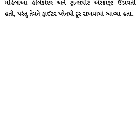
મહિલાઓ હેલિકોપ્ટર અને ટ્રાન્સપોર્ટ એરક્રાફ્ટ ઉડાવતી
હતી, પરંતુ તેમને ફાઈટર પ્લેનથી દૂર રાખવામાં આવ્યા હતા.