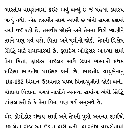
ભારતીય વાયુસેનામાં કંઈક એવું બન્યું છે જે પહેલાં ક્યારેય
બન્યું નથી. એક તસવીર સામે આવી છે જેની સમગ્ર દેશમાં
ચર્ચા થઈ રહી છે. તસવીર જોઈને અને તેમના વિશે જાણીને
તમને પણ ગર્વ થશે. પિતા અને પુત્રીની જોડી તેમની વિશેષ
સિદ્ધિ માટે સમાચારમાં છે. ફ્લાઈંગ ઓફિસર અનન્યા શર્મા
તેના પિતા, ફાઈટર પાઈલટ સાથે ઉડાન ભરનારી પ્રથમ
મહિલા ભારતીય પાઈલટ બની છે. ભારતીય વાયુસેનાનું
હોક-132 વિમાન ઉડાવનાર પ્રથમ પિતા-પુત્રીની જોડી બની.
પોતાના પિતાના પગલે ચાલીને અનન્યા શર્માએ એવી સિદ્ધિ
હાંસલ કરી છે કે તેના પિતા પણ ગર્વ અનુભવે છે.
એર કોમોડોર સંજય શર્મા અને તેમની પુત્રી અનન્યા શર્માએ
30 મેના રોજ આ ઉડાન ભરી હતી ભારતીય વાયુસેનામાં