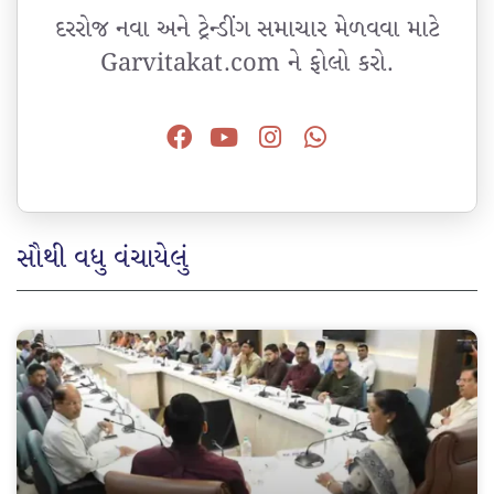
દરરોજ નવા અને ટ્રેન્ડીંગ સમાચાર મેળવવા માટે
Garvitakat.com ને ફોલો કરો.
સૌથી વધુ વંચાયેલું