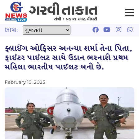
ભાષા:
ફ્લાઈંગ ઓફિસર અનન્યા શર્મા તેના પિતા,
ફાઈટર પાઈલટ સાથે ઉડાન ભરનારી પ્રથમ
મહિલા ભારતીય પાઈલટ બની છે.
February 10, 2025