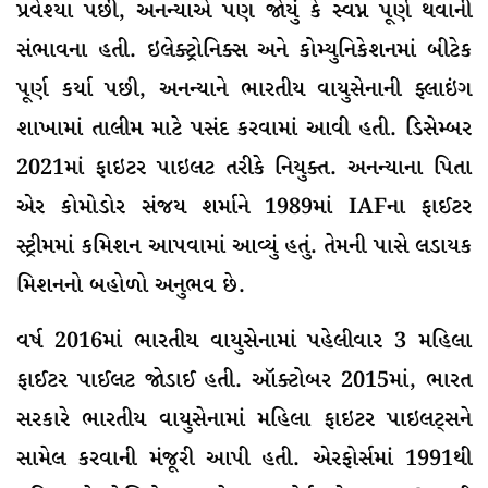
પ્રવેશ્યા પછી, અનન્યાએ પણ જોયું કે સ્વપ્ન પૂર્ણ થવાની
સંભાવના હતી. ઇલેક્ટ્રોનિક્સ અને કોમ્યુનિકેશનમાં બીટેક
પૂર્ણ કર્યા પછી, અનન્યાને ભારતીય વાયુસેનાની ફ્લાઇંગ
શાખામાં તાલીમ માટે પસંદ કરવામાં આવી હતી. ડિસેમ્બર
2021માં ફાઇટર પાઇલટ તરીકે નિયુક્ત. અનન્યાના પિતા
એર કોમોડોર સંજય શર્માને 1989માં IAFના ફાઈટર
સ્ટ્રીમમાં કમિશન આપવામાં આવ્યું હતું. તેમની પાસે લડાયક
મિશનનો બહોળો અનુભવ છે.
વર્ષ 2016માં ભારતીય વાયુસેનામાં પહેલીવાર 3 મહિલા
ફાઈટર પાઈલટ જોડાઈ હતી. ઑક્ટોબર 2015માં, ભારત
સરકારે ભારતીય વાયુસેનામાં મહિલા ફાઇટર પાઇલટ્સને
સામેલ કરવાની મંજૂરી આપી હતી. એરફોર્સમાં 1991થી