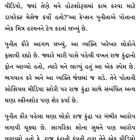
વીડિયો, જ્યાં તેણે મને હોટશોટ્‌સમાં કામ કરવા માટે
ડાયરેક્ટ મેસેજ કર્યો હતો?’આ કેપ્શન પુનીતાએ પોતાના
એક મિત્ર હરમનને ટેગ કરતાં લખ્યું છે.
પુનીત કૌરે આગળ લખ્યું, આ વ્યક્તિ ખરેખર લોકોને
ફસાવી રહ્યો છે. જ્યારે મારી પાસે પહેલી વખત રાજ કુંદ્રાનો
ફોન આવ્યો હતો, ત્યારે મને લાગ્યું હતું આ એક સ્પેમ છે.
ભગવાન કરે અને આ વ્યક્તિ જેલમાં જ સડે. તેને પોતાની
સોશિયલ મીડિયા સ્ટોરી પર રાજ કુંદ્રા સાથે સંબંધિત અન્ય
ઘણા સ્ક્રીનશોટ પણ શેર કર્યા છે.
પુનીત કૌર પહેલા ઘણા લોકો રાજ કુંદ્રા પર ગંભીર આરોપ
લગાવી ચૂક્યા છે. સાગરિકા શોના સુમને પણ આરોપ
લગાવ્યો હતો કે, રાજ કુંદ્રાની કંપની દ્વારા તેને એક વીડિયો