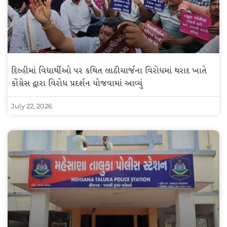
દિલ્હીમાં વિદ્યાર્થીઓ પર કથિત લાઠીચાર્જના વિરોધમાં થરાદ ખાતે
કોંગ્રેસ દ્વારા વિરોધ પ્રદર્શન યોજવામાં આવ્યું
July 22, 2026