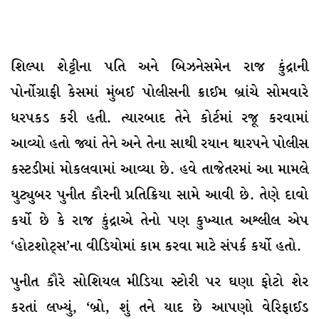
શિલ્પા શેટ્ટીના પતિ અને બિઝનેસમેન રાજ કુંદ્રાની
પોર્નોગ્રાફી કેસમાં મુંબઈ પોલીસની ક્રાઈમ બ્રાંચે સોમવારે
ધરપકડ કરી હતી. ત્યારબાદ તેને કોર્ટમાં રજૂ કરવામાં
આવ્યો હતો જ્યાં તેને અને તેના સાથી રયાન થારપને પોલીસ
કસ્ટડીમાં મોકલવામાં આવ્યા છે. હવે તાજેતરમાં આ મામલે
યુટ્યુબર પુનીત કૌરની પ્રતિક્રિયા સામે આવી છે. તેણે દાવો
કર્યો છે કે રાજ કુંદ્રાએ તેનો પણ કુખ્યાત અશ્લીલ એપ
‘હોટશોટ્‌સ’ના વીડિયોમાં કામ કરવા માટે સંપર્ક કર્યો હતો.
પુનીત કૌરે સોશિયલ મીડિયા સ્ટોરી પર ઘણા ફોટો શેર
કરતાં લખ્યું, ‘બ્રો, શું તને યાદ છે આપણો વેરિફાઈડ