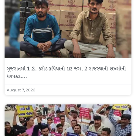
ગુજરાતમાં 1.2. કરોડ રૂપિયાનો દારૂ જપ્ત, 2 રાજસ્થાની શખ્સોની
ધરપકડ….
August 7, 2026