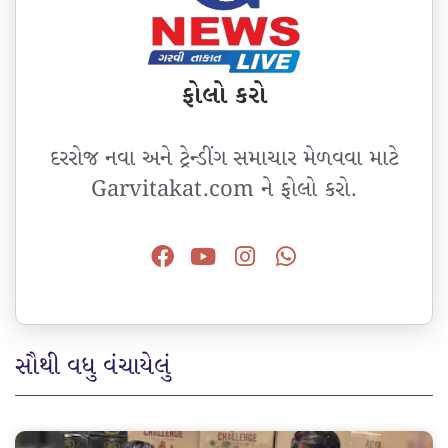
ફોલો કરો
દરરોજ નવા અને ટ્રેન્ડીંગ સમાચાર મેળવવા માટે
Garvitakat.com ને ફોલો કરો.
સૌથી વધુ વંચાયેલું