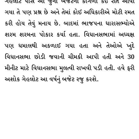
ગેહલોટ પાસે આ જુના બજેટના કાગળો કઈ રીતે આવી
ગયા તે પણ પ્રશ્ન છે અને તેમાં કોઈ અધિકારીએ મોટી રમત
કરી હોય તેવું મનાય છે. બાદમાં ભાજપના ધારાસભ્યોએ
શરમ શરમના પોકાર કર્યા હતા. વિધાનસભામાં અધ્યક્ષ
પણ ધમાલથી અકળાઈ ગયા હતા અને તેઓએ ખુદે
વિધાનસભા છોડી જવાની ચીમકી આપી હતી અને 30
મીનીટ માટે વિધાનસભા મુલત્વી રાખવી પડી હતી. હવે ફરી
અશોક ગેહલોટ આ વર્ષનું બજેટ રજુ કરશે.