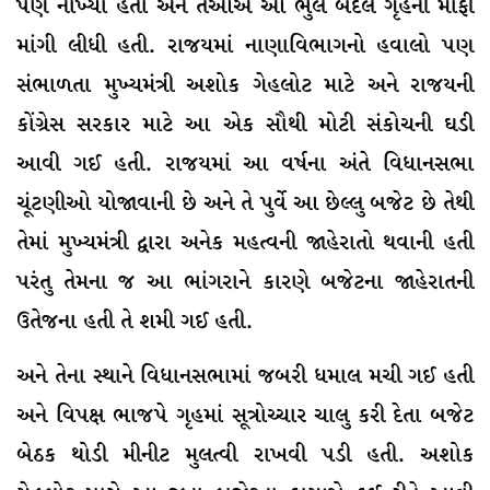
પણ નાંખ્યા હતા અને તેઓએ આ ભુલ બદલ ગૃહની માફી
માંગી લીધી હતી. રાજયમાં નાણાવિભાગનો હવાલો પણ
સંભાળતા મુખ્યમંત્રી અશોક ગેહલોટ માટે અને રાજયની
કોંગ્રેસ સરકાર માટે આ એક સૌથી મોટી સંકોચની ઘડી
આવી ગઈ હતી. રાજયમાં આ વર્ષના અંતે વિધાનસભા
ચૂંટણીઓ યોજાવાની છે અને તે પુર્વે આ છેલ્લુ બજેટ છે તેથી
તેમાં મુખ્યમંત્રી દ્વારા અનેક મહત્વની જાહેરાતો થવાની હતી
પરંતુ તેમના જ આ ભાંગરાને કારણે બજેટના જાહેરાતની
ઉતેજના હતી તે શમી ગઈ હતી.
અને તેના સ્થાને વિધાનસભામાં જબરી ધમાલ મચી ગઈ હતી
અને વિપક્ષ ભાજપે ગૃહમાં સૂત્રોચ્ચાર ચાલુ કરી દેતા બજેટ
બેઠક થોડી મીનીટ મુલત્વી રાખવી પડી હતી. અશોક