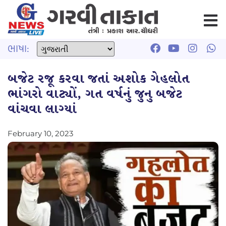
ભાષા:
બજેટ રજૂ કરવા જતાં અશોક ગેહલોત
ભાંગરો વાટ્યોં, ગત વર્ષનું જુનુ બજેટ
વાંચવા લાગ્યાં
February 10, 2023