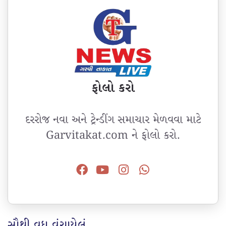
ફોલો કરો
દરરોજ નવા અને ટ્રેન્ડીંગ સમાચાર મેળવવા માટે
Garvitakat.com ને ફોલો કરો.
સૌથી વધુ વંચાયેલું