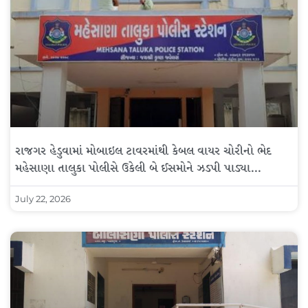
રાજગર હેડુવામાં મોબાઇલ ટાવરમાંથી કેબલ વાયર ચોરીનો ભેદ
મહેસાણા તાલુકા પોલીસે ઉકેલી બે ઈસમોને ઝડપી પાડ્યા…
July 22, 2026