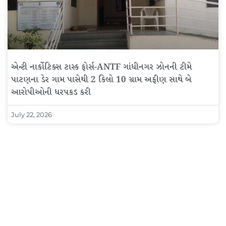
એન્ટી નાર્કોટિક્સ ટાસ્ક ફોર્સ-ANTF ગાંધીનગર ઝોનની ટીમે
પાટણના ડેર ગામ પાસેથી 2 કિલો 10 ગ્રામ અફીણ સાથે બે
આરોપીઓની ધરપકડ કરી
July 22, 2026