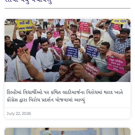
દિલ્હીમાં વિદ્યાર્થીઓ પર કથિત લાઠીચાર્જના વિરોધમાં થરાદ ખાતે
કોંગ્રેસ દ્વારા વિરોધ પ્રદર્શન યોજવામાં આવ્યું
July 22, 2026