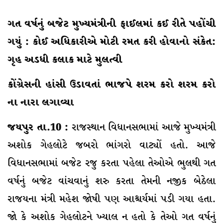
ગત વર્ષનું બજેટ મુખ્યમંત્રીની ફાઈલમાં કઈ રીતે પહોંચી
ગયું : કોઈ અધિકારીએ મોટી રમત કરી હોવાનો સંકેત:
ગૃહ અડધી કલાક માટે મુલત્વી
કોંગ્રેસની હાંસી ઉડાવતાં ભાજપે શરમ કરો શરમ કરો
ના નારા લગાવ્યા
જયપુર તા.10 :
રાજસ્થાન વિધાનસભામાં આજે મુખ્યમંત્રી
અશોક ગેહલોટે જબરો ભાંગરો વાટ્યોં હતો. આજે
વિધાનસભામાં બજેટ રજુ કરતા પહેલા તેઓએ ભુલથી ગત
વર્ષનું બજેટ વાંચવાનું શરુ કરતા તેમની નજીક બેઠેલા
રાજયના મંત્રી મહેશ જોષી પણ આશ્ચર્યમાં પડી ગયા હતા.
જો કે અશોક ગેહલોટને ખ્યાલ ન હતો કે તેઓ ગત વર્ષનું