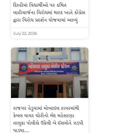
દિલ્હીમાં વિદ્યાર્થીઓ પર કથિત
લાઠીચાર્જના વિરોધમાં થરાદ ખાતે કોંગ્રેસ
દ્વારા વિરોધ પ્રદર્શન યોજવામાં આવ્યું
July 22, 2026
રાજગર હેડુવામાં મોબાઇલ ટાવરમાંથી
કેબલ વાયર ચોરીનો ભેદ મહેસાણા
તાલુકા પોલીસે ઉકેલી બે ઈસમોને ઝડપી
પાડ્યા…