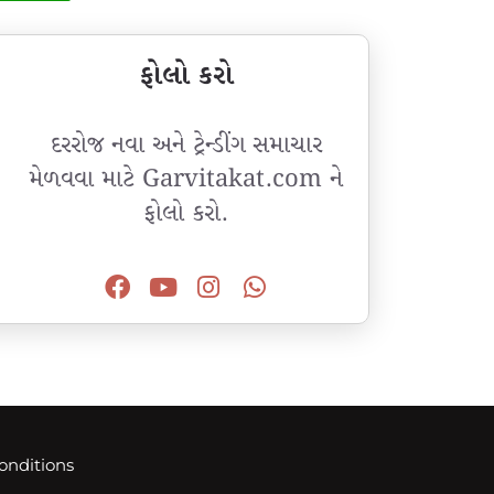
ફોલો કરો
દરરોજ નવા અને ટ્રેન્ડીંગ સમાચાર
મેળવવા માટે Garvitakat.com ને
ફોલો કરો.
onditions