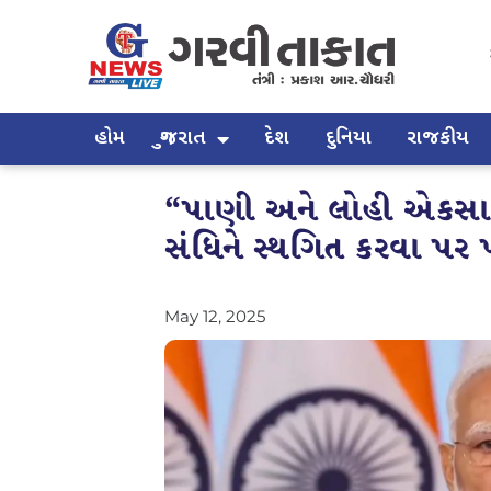
હોમ
ગુજરાત
દેશ
દુનિયા
રાજકીય
“પાણી અને લોહી એકસાથ
સંધિને સ્થગિત કરવા પર
May 12, 2025