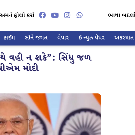
અમને ફોલો કરો
ભાષા બદલ
ક્રાઈમ
સીને જગત
વેપાર
ઈ ન્યુઝ પેપર
અકસ્માત-દ
ે વહી ન શકે”: સિંધુ જળ
 પીએમ મોદી