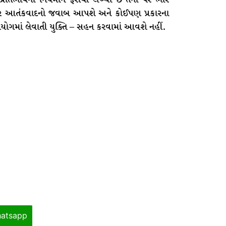
શરતો પર આતંકવાદનો જવાબ આપશે અને કોઈપણ પ્રકારના
પયોગમાં લેવાતી યુક્તિ – સહન કરવામાં આવશે નહીં.
atsapp