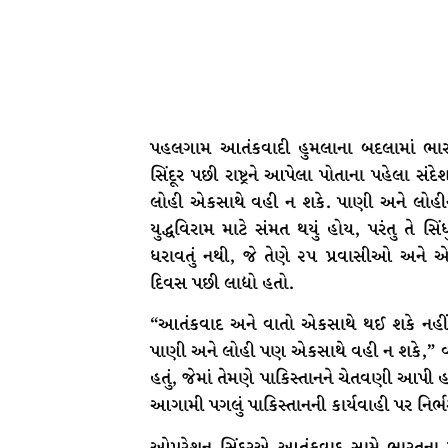
પહલગામ આતંકવાદી હુમલાના બદલામાં ભાર
સિંદૂર પછી રાષ્ટ્રને આપેલા પોતાના પહેલા સંદેશમ
લોહી એકસાથે વહી ન શકે. પાણી અને લોહીનો સ
યુદ્ધવિરામ માટે સંમત થયું હોય, પરંતુ તે 
ધરાવતું નથી, જે તેણે ૨૫ પ્રવાસીઓ અને એક
દિવસ પછી લાદ્યો હતો.
“આતંકવાદ અને વાતો એકસાથે થઈ શકે નહીં
પાણી અને લોહી પણ એકસાથે વહી ન શકે,” વડા પ્
હતું, જેમાં તેમણે પાકિસ્તાનને ચેતવણી આપી હત
આગામી પગલું પાકિસ્તાનની કાર્યવાહી પર નિર્ભ
ઓપરેશન સિંદૂરએ આતંકવાદ સામે ભારતના પ્