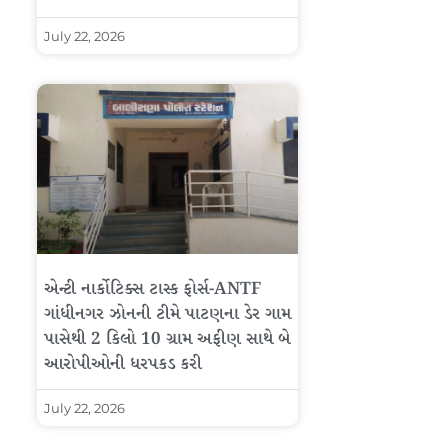
July 22, 2026
એન્ટી નાર્કોટિક્સ ટાસ્ક ફોર્સ-ANTF
ગાંધીનગર ઝોનની ટીમે પાટણના ડેર ગામ
પાસેથી 2 કિલો 10 ગ્રામ અફીણ સાથે બે
આરોપીઓની ધરપકડ કરી
July 22, 2026