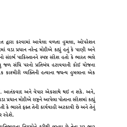
ત દ્વારા કરવામાં આવેલા વળતા હુમલા, ઓપરેશન
ાં વડા પ્રધાન નરેન્દ્ર મોદીએ કહ્યું હતું કે પાણી અને
ંદર્ભ પાકિસ્તાનને સ્પષ્ટ સંદેશ હતો કે ભારત ભલે
સિંધુ જળ સંધિ પરનો પ્રતિબંધ હટાવવાની કોઈ યોજના
 કાશ્મીરી વ્યક્તિની હત્યાના જઘન્ય હુમલાના એક
. આતંકવાદ અને વેપાર એકસાથે થઈ ન શકે. અને,
રધાન મોદીએ રાષ્ટ્રને આપેલા પોતાના સંદેશમાં કહ્યું
ી કે ભારતે ફક્ત તેની કાર્યવાહી અટકાવી છે અને તેનું
ર રહેશે.
રતિભાવના નિયમોને ફરીથી લખ્યા છે તેના પર ભાર