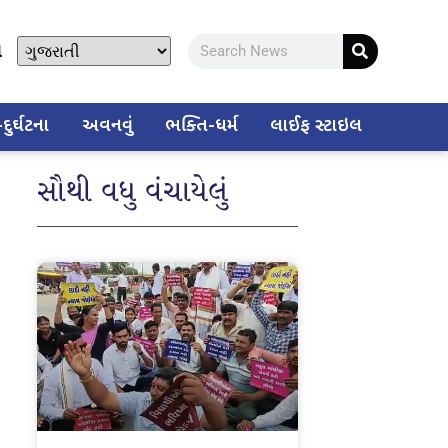
ો
ુર્ઘટના
અવનવું
ભક્તિ-ધર્મ
લાઈફ સ્ટાઇલ
સૌથી વધુ વંચાયેલું