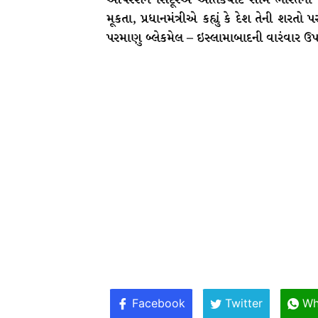
મૂકતા, પ્રધાનમંત્રીએ કહ્યું કે દેશ તેની 
પરમાણુ બ્લેકમેલ – ઇસ્લામાબાદની વારંવાર ઉ
Facebook
Twitter
Wh