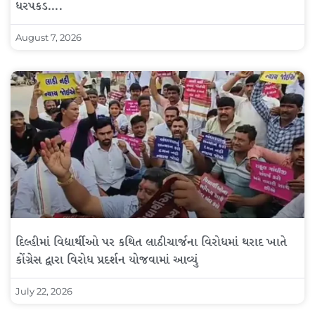
ધરપકડ….
August 7, 2026
દિલ્હીમાં વિદ્યાર્થીઓ પર કથિત લાઠીચાર્જના વિરોધમાં થરાદ ખાતે
કોંગ્રેસ દ્વારા વિરોધ પ્રદર્શન યોજવામાં આવ્યું
July 22, 2026