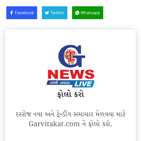
Facebook
Twitter
Whatsapp
ફોલો કરો
દરરોજ નવા અને ટ્રેન્ડીંગ સમાચાર મેળવવા માટે
Garvitakat.com ને ફોલો કરો.