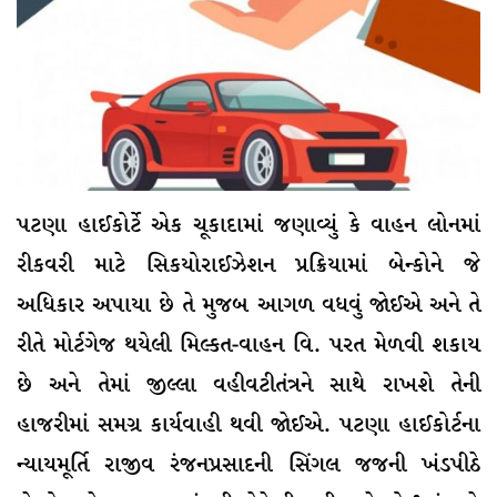
પટણા હાઈકોર્ટે એક ચૂકાદામાં જણાવ્યું કે વાહન લોનમાં
રીકવરી માટે સિકયોરાઈઝેશન પ્રક્રિયામાં બેન્કોને જે
અધિકાર અપાયા છે તે મુજબ આગળ વધવું જોઈએ અને તે
રીતે મોર્ટગેજ થયેલી મિલ્કત-વાહન વિ. પરત મેળવી શકાય
છે અને તેમાં જીલ્લા વહીવટીતંત્રને સાથે રાખશે તેની
હાજરીમાં સમગ્ર કાર્યવાહી થવી જોઈએ. પટણા હાઈકોર્ટના
ન્યાયમૂર્તિ રાજીવ રંજનપ્રસાદની સિંગલ જજની ખંડપીઠે