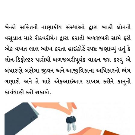
બેન્કો સહિતની નાણાકીય સંસ્થાઓ દ્વારા બાકી લોનની
વસુલાત માટે રીકવરીમેન દ્વારા કરાતી બળજબરી સામે ફરી
એક વખત લાલ આંખ કરતા હાઈકોર્ટે સ્પષ્ટ જણાવ્યું હતું કે
લોન-ડિફોલ્ટર પાસેથી બળજબરીપૂર્વક વાહન જપ્ત કરવું એ
બંધારણે બક્ષેલા જીવન અને આજીવિકાના અધિકારનો ભંગ
ગણાશે અને તે માટે એફઆઈઆર દાખલ કરીને કાનૂની
કાર્યવાહી કરી શકાશે.