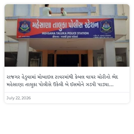
રાજગર હેડુવામાં મોબાઇલ ટાવરમાંથી કેબલ વાયર ચોરીનો ભેદ
મહેસાણા તાલુકા પોલીસે ઉકેલી બે ઈસમોને ઝડપી પાડ્યા…
July 22, 2026