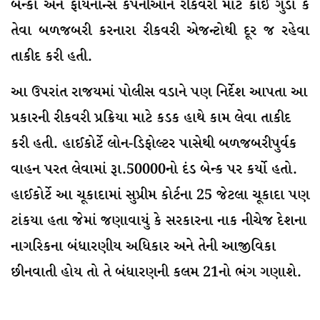
બેન્કો અને ફાયનાન્સ કંપનીઓને રીકવરી માટે કોઈ ગુંડા કે
તેવા બળજબરી કરનારા રીકવરી એજન્ટોથી દૂર જ રહેવા
તાકીદ કરી હતી.
આ ઉપરાંત રાજયમાં પોલીસ વડાને પણ નિર્દેશ આપતા આ
પ્રકારની રીકવરી પ્રક્રિયા માટે કડક હાથે કામ લેવા તાકીદ
કરી હતી. હાઈકોર્ટે લોન-ડિફોલ્ટર પાસેથી બળજબરીપુર્વક
વાહન પરત લેવામાં રૂા.50000નો દંડ બેન્ક પર કર્યો હતો.
હાઈકોર્ટે આ ચૂકાદામાં સુપ્રીમ કોર્ટના 25 જેટલા ચૂકાદા પણ
ટાંકયા હતા જેમાં જણાવાયું કે સરકારના નાક નીચેજ દેશના
નાગરિકના બંધારણીય અધિકાર અને તેની આજીવિકા
છીનવાતી હોય તો તે બંધારણની કલમ 21નો ભંગ ગણાશે.