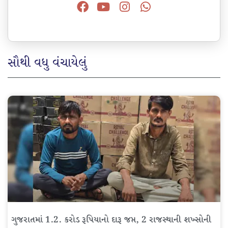
સૌથી વધુ વંચાયેલું
ગુજરાતમાં 1.2. કરોડ રૂપિયાનો દારૂ જપ્ત, 2 રાજસ્થાની શખ્સોની