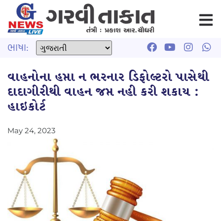
ભાષા:
વાહનોના હપ્તા ન ભરનાર ડિફોલ્ટરો પાસેથી
દાદાગીરીથી વાહન જપ્ત નહી કરી શકાય :
હાઇકોર્ટ
May 24, 2023