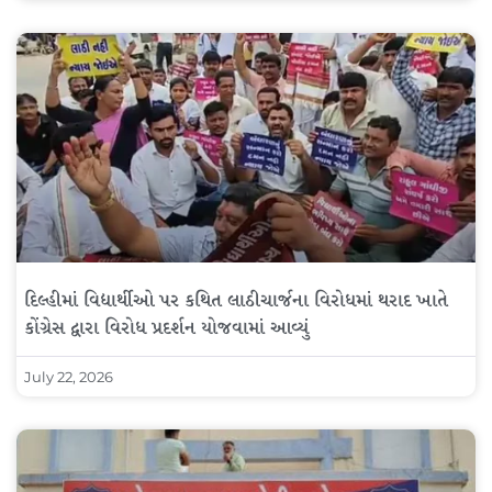
દિલ્હીમાં વિદ્યાર્થીઓ પર કથિત લાઠીચાર્જના વિરોધમાં થરાદ ખાતે
કોંગ્રેસ દ્વારા વિરોધ પ્રદર્શન યોજવામાં આવ્યું
July 22, 2026