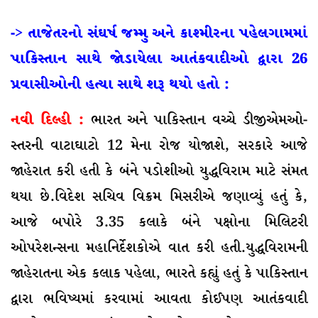
-> તાજેતરનો સંઘર્ષ જમ્મુ અને કાશ્મીરના પહેલગામમાં
પાકિસ્તાન સાથે જોડાયેલા આતંકવાદીઓ દ્વારા 26
પ્રવાસીઓની હત્યા સાથે શરૂ થયો હતો :
નવી દિલ્હી :
ભારત અને પાકિસ્તાન વચ્ચે ડીજીએમઓ-
સ્તરની વાટાઘાટો 12 મેના રોજ યોજાશે, સરકારે આજે
જાહેરાત કરી હતી કે બંને પડોશીઓ યુદ્ધવિરામ માટે સંમત
થયા છે.વિદેશ સચિવ વિક્રમ મિસરીએ જણાવ્યું હતું કે,
આજે બપોરે 3.35 કલાકે બંને પક્ષોના મિલિટરી
ઓપરેશન્સના મહાનિર્દેશકોએ વાત કરી હતી.યુદ્ધવિરામની
જાહેરાતના એક કલાક પહેલા, ભારતે કહ્યું હતું કે પાકિસ્તાન
દ્વારા ભવિષ્યમાં કરવામાં આવતા કોઈપણ આતંકવાદી