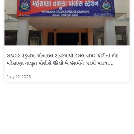
રાજગર હેડુવામાં મોબાઇલ ટાવરમાંથી કેબલ વાયર ચોરીનો ભેદ
મહેસાણા તાલુકા પોલીસે ઉકેલી બે ઈસમોને ઝડપી પાડ્યા…
July 22, 2026