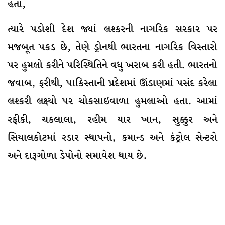
હતા,
ત્યારે પડોશી દેશ જ્યાં લશ્કરની નાગરિક સરકાર પર
મજબૂત પકડ છે, તેણે ડ્રોનથી ભારતના નાગરિક વિસ્તારો
પર હુમલો કરીને પરિસ્થિતિને વધુ ખરાબ કરી હતી. ભારતનો
જવાબ, ફરીથી, પાકિસ્તાની પ્રદેશમાં ઊંડાણમાં પસંદ કરેલા
લશ્કરી લક્ષ્યો પર ચોકસાઇવાળા હુમલાઓ હતા. આમાં
રફીકી, ચકલાલા, રહીમ યાર ખાન, સુક્કુર અને
સિયાલકોટમાં રડાર સ્થાપનો, કમાન્ડ અને કંટ્રોલ સેન્ટરો
અને દારૂગોળા ડેપોનો સમાવેશ થાય છે.