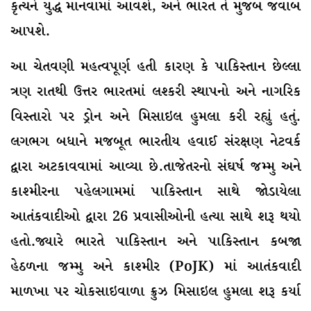
કૃત્યને યુદ્ધ માનવામાં આવશે, અને ભારત તે મુજબ જવાબ
આપશે.
આ ચેતવણી મહત્વપૂર્ણ હતી કારણ કે પાકિસ્તાન છેલ્લા
ત્રણ રાતથી ઉત્તર ભારતમાં લશ્કરી સ્થાપનો અને નાગરિક
વિસ્તારો પર ડ્રોન અને મિસાઇલ હુમલા કરી રહ્યું હતું.
લગભગ બધાને મજબૂત ભારતીય હવાઈ સંરક્ષણ નેટવર્ક
દ્વારા અટકાવવામાં આવ્યા છે.તાજેતરનો સંઘર્ષ જમ્મુ અને
કાશ્મીરના પહેલગામમાં પાકિસ્તાન સાથે જોડાયેલા
આતંકવાદીઓ દ્વારા 26 પ્રવાસીઓની હત્યા સાથે શરૂ થયો
હતો.જ્યારે ભારતે પાકિસ્તાન અને પાકિસ્તાન કબજા
હેઠળના જમ્મુ અને કાશ્મીર (PoJK) માં આતંકવાદી
માળખા પર ચોકસાઇવાળા ક્રુઝ મિસાઇલ હુમલા શરૂ કર્યા