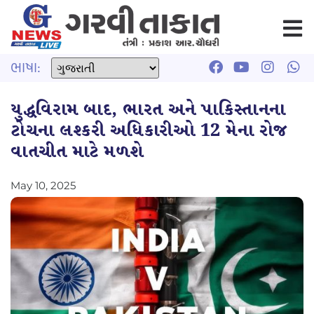
ભાષા:
યુદ્ધવિરામ બાદ, ભારત અને પાકિસ્તાનના
ટોચના લશ્કરી અધિકારીઓ 12 મેના રોજ
વાતચીત માટે મળશે
May 10, 2025