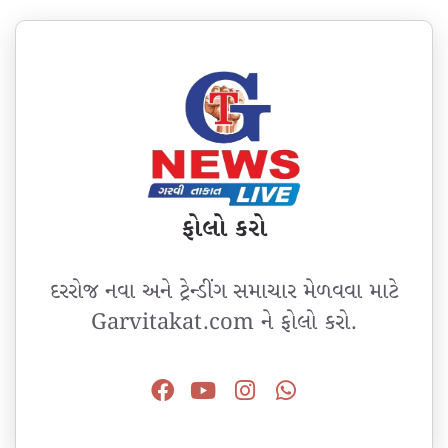
ફોલો કરો
દરરોજ નવા અને ટ્રેન્ડીંગ સમાચાર મેળવવા માટે
Garvitakat.com ને ફોલો કરો.