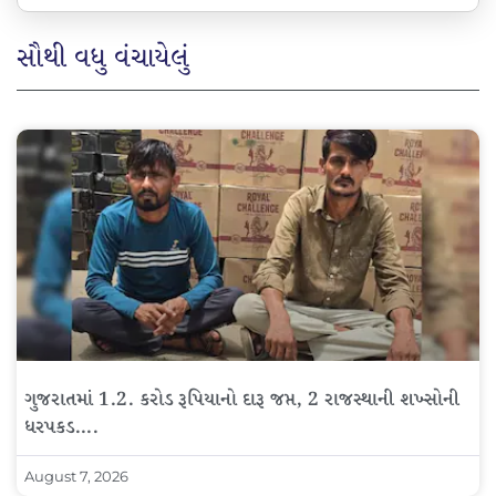
સૌથી વધુ વંચાયેલું
ગુજરાતમાં 1.2. કરોડ રૂપિયાનો દારૂ જપ્ત, 2 રાજસ્થાની શખ્સોની
ધરપકડ….
August 7, 2026