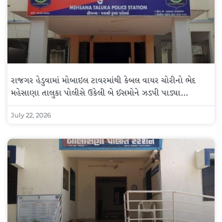
રાજગર હેડુવામાં મોબાઇલ ટાવરમાંથી કેબલ વાયર ચોરીનો ભેદ
મહેસાણા તાલુકા પોલીસે ઉકેલી બે ઈસમોને ઝડપી પાડ્યા…
July 22, 2026