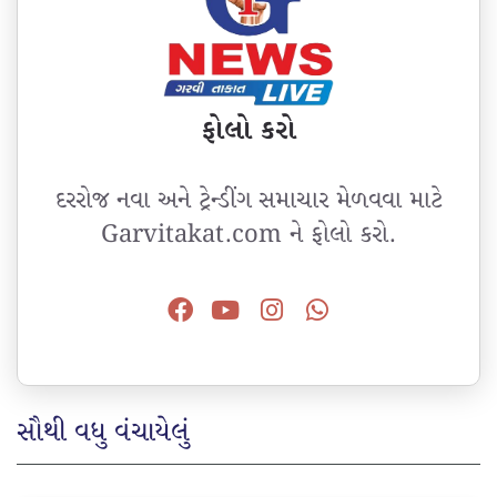
ફોલો કરો
દરરોજ નવા અને ટ્રેન્ડીંગ સમાચાર મેળવવા માટે
Garvitakat.com ને ફોલો કરો.
સૌથી વધુ વંચાયેલું