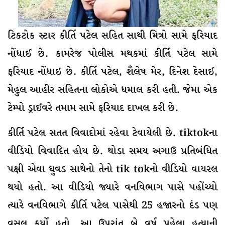
ટિકટોક સ્ટાર કીર્તિ પટેલ સહિત સાથી મિત્રો સામે ફરિયાદ
નોંધાઈ છે. કામરેજ પોલીસ મથકમાં કીર્તિ પટેલ સામે
ફરિયાદ નોંધાઇ છે. કીર્તિ પટેલ, શૈલેષ મેર, દિનેશ દેસાઈ,
મેહુલ આહીર સહિતના લોકોએ ધમાલ કરી હતી. જેમા એક
ટેમ્પો ડ્રાઈવરે તમામ સામે ફરિયાદ દાખલ કરી છે.
કીર્તિ પટેલ સતત વિવાદોમાં રહેવા ટેવાયેલી છે. tiktokના
વીડિયો વિવાદિત હોય છે. થોડા સમય અગાઉ પ્રતિબંધિત
પક્ષી એવા ઘુવડ સાથેનો તેનો tik tokનો વીડિયો વાયરલ
થયો હતો. આ વીડિયો જ્યારે વનવિભાગ પાસે પહોંચ્યો
ત્યારે વનવિભાગે કીર્તિ પટેલ પાસેથી 25 હજારનો દંડ પણ
વસુલ કર્યો હતો. આ ઉપરાંત બે વર્ષ પહેલા હત્યાની