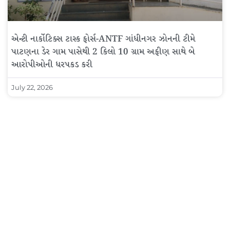
એન્ટી નાર્કોટિક્સ ટાસ્ક ફોર્સ-ANTF ગાંધીનગર ઝોનની ટીમે
પાટણના ડેર ગામ પાસેથી 2 કિલો 10 ગ્રામ અફીણ સાથે બે
આરોપીઓની ધરપકડ કરી
July 22, 2026