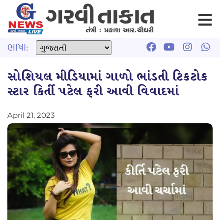
ભાષા:
સોશિયલ મીડિયામાં ગાળો ભાંડતી ટિકટોક
સ્ટાર કિર્તી પટેલ ફરી આવી વિવાદમાં
April 21, 2023