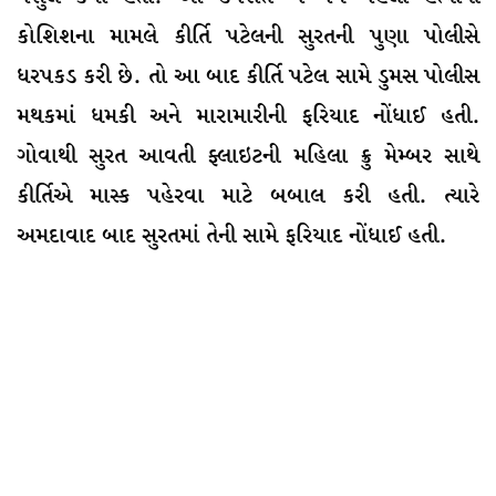
કોશિશના મામલે કીર્તિ પટેલની સુરતની પુણા પોલીસે
ધરપકડ કરી છે. તો આ બાદ કીર્તિ પટેલ સામે ડુમસ પોલીસ
મથકમાં ધમકી અને મારામારીની ફરિયાદ નોંધાઈ હતી.
ગોવાથી સુરત આવતી ફ્લાઇટની મહિલા ક્રુ મેમ્બર સાથે
કીર્તિએ માસ્ક પહેરવા માટે બબાલ કરી હતી. ત્યારે
અમદાવાદ બાદ સુરતમાં તેની સામે ફરિયાદ નોંધાઈ હતી.