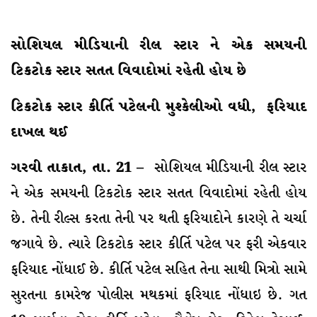
સોશિયલ મીડિયાની રીલ સ્ટાર ને એક સમયની
ટિકટોક સ્ટાર સતત વિવાદોમાં રહેતી હોય છે
ટિકટોક સ્ટાર કીર્તિ પટેલની મુશ્કેલીઓ વધી, ફરિયાદ
દાખલ થઈ
ગરવી તાકાત, તા. 21 –
સોશિયલ મીડિયાની રીલ સ્ટાર
ને એક સમયની ટિકટોક સ્ટાર સતત વિવાદોમાં રહેતી હોય
છે. તેની રીલ્સ કરતા તેની પર થતી ફરિયાદોને કારણે તે ચર્ચા
જગાવે છે. ત્યારે ટિકટોક સ્ટાર કીર્તિ પટેલ પર ફરી એકવાર
ફરિયાદ નોંધાઈ છે. કીર્તિ પટેલ સહિત તેના સાથી મિત્રો સામે
સુરતના કામરેજ પોલીસ મથકમાં ફરિયાદ નોંધાઇ છે. ગત