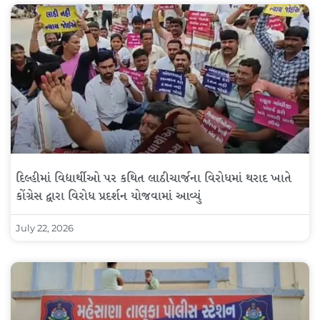
દિલ્હીમાં વિદ્યાર્થીઓ પર કથિત લાઠીચાર્જના વિરોધમાં થરાદ ખાતે
કોંગ્રેસ દ્વારા વિરોધ પ્રદર્શન યોજવામાં આવ્યું
July 22, 2026