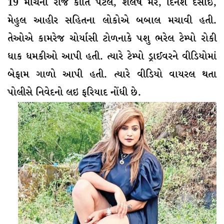
19 માર્ચના રોજ કીર્તિ પટેલ, શૈલેષ મેર, દિનેશ દેસાઈ,
મેહુલ આહીર સહિતના લોકોએ બબાલ મચાવી હતી.
તેઓએ કામરેજ ચોર્યાસી ટોળનાકે પશુ ભરેલ ટેમ્પો રોકી
ધાક ધમકીઓ આપી હતી. ત્યારે ટેમ્પો ડ્રાઈવરને વીડિયોમાં
બેફામ ગાળો આપી હતી. ત્યારે વીડિયો વાયરલ થતા
પોલીસે નિવેદનો લઇ ફરિયાદ નોંધી છે.