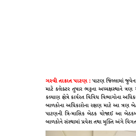
ગરવી તાકાત પાટણ :
પાટણ જિલ્લામાં જુ
માટે કલેક્ટર તુષાર ભટ્ટના અધ્યક્ષસ્થાને ત
કલ્યાણ ક્ષેત્રે કાર્યરત વિવિધ વિભાગોના અધ
બાળકોના અધિકારોના રક્ષણ માટે આ ત્રણ બ
પાટણની ત્રિ-માસિક બેઠક યોજાઈ આ બેઠકમ
બાળકોને સંસ્થામાં પ્રવેશ તથા મુક્તિ અંગે વિ