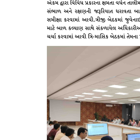
એકમ દ્વારા વિવિધ પ્રકારના ક્ષમતા વર્ધન તાલી
સંભાળ અને રક્ષણની જરૂરિયાત ધરાવતા બા
સમીક્ષા કરવામાં આવી.ત્રીજી બેઠકમાં જ
માટે બાળ કલ્યાણ સાથે સંકળાયેલ અધિકારીઓ
ચર્ચા કરવામાં આવી ત્રિ-માસિક બેઠકમાં તેમના 