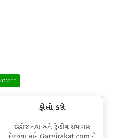
atsapp
ફોલો કરો
દરરોજ નવા અને ટ્રેન્ડીંગ સમાચાર
મેળવવા માટે Garvitakat.com ને