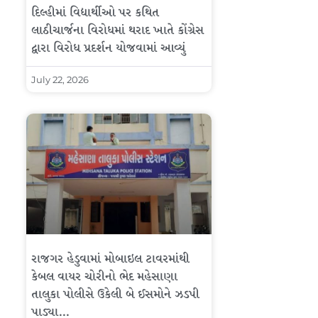
દિલ્હીમાં વિદ્યાર્થીઓ પર કથિત
લાઠીચાર્જના વિરોધમાં થરાદ ખાતે કોંગ્રેસ
દ્વારા વિરોધ પ્રદર્શન યોજવામાં આવ્યું
July 22, 2026
રાજગર હેડુવામાં મોબાઇલ ટાવરમાંથી
કેબલ વાયર ચોરીનો ભેદ મહેસાણા
તાલુકા પોલીસે ઉકેલી બે ઈસમોને ઝડપી
પાડ્યા…