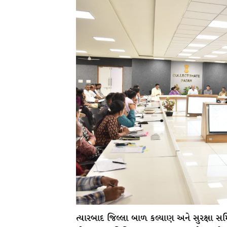
ત્યારબાદ જિલ્લા બાળ કલ્યાણ અને સુરક્ષા સ