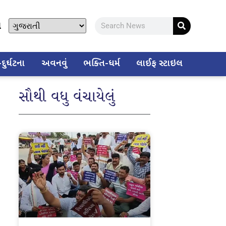
ો
ુર્ઘટના
અવનવું
ભક્તિ-ધર્મ
લાઈફ સ્ટાઇલ
સૌથી વધુ વંચાયેલું