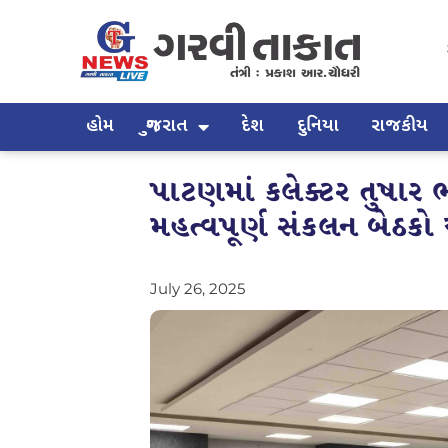
હોમ
ગુજરાત
દેશ
દુનિયા
રાજકીય
પાટણમાં કલેક્ટર તુષાર ભટ
મહત્વપૂર્ણ સંકલન બેઠક
July 26, 2025