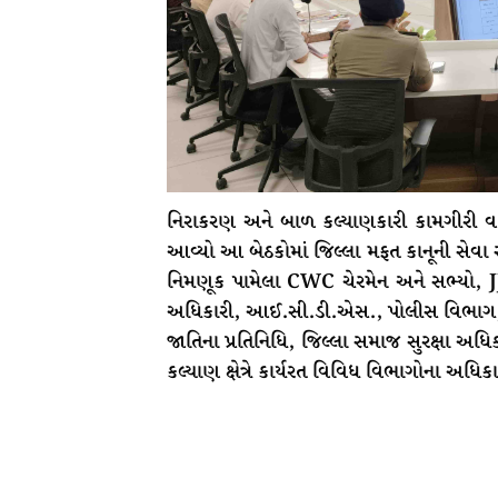
નિરાકરણ અને બાળ કલ્યાણકારી કામગીરી વધ
આવ્યો આ બેઠકોમાં જિલ્લા મફત કાનૂની સેવા સ
નિમણૂક પામેલા CWC ચેરમેન અને સભ્યો, JJ
અધિકારી, આઈ.સી.ડી.એસ., પોલીસ વિભાગ,
જાતિના પ્રતિનિધિ, જિલ્લા સમાજ સુરક્ષા અધ
કલ્યાણ ક્ષેત્રે કાર્યરત વિવિધ વિભાગોના અધિક