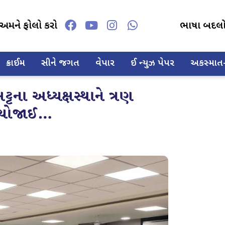
અમને ફોલો કરો
ભાષા બદલ
ક્રાઈમ
સીને જગત
વેપાર
ઈ ન્યુઝ પેપર
અકસ્માત-દ
્ટના અધ્યક્ષસ્થાને ત્રણ
ો યોજાઈ…