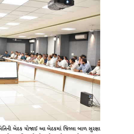
મિતિની બેઠક યોજાઈ આ બેઠકમાં જિલ્લા બાળ સુરક્ષા