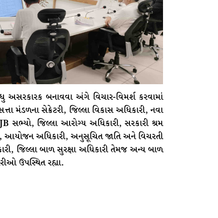
ુ અસરકારક બનાવવા અંગે વિચાર-વિમર્શ કરવામાં
ત્તા મંડળના સેક્રેટરી, જિલ્લા વિકાસ અધિકારી, નવા
B સભ્યો, જિલ્લા આરોગ્ય અધિકારી, સરકારી શ્રમ
 આયોજન અધિકારી, અનુસૂચિત જાતિ અને વિચરતી
િકારી, જિલ્લા બાળ સુરક્ષા અધિકારી તેમજ અન્ય બાળ
ારીઓ ઉપસ્થિત રહ્યા.