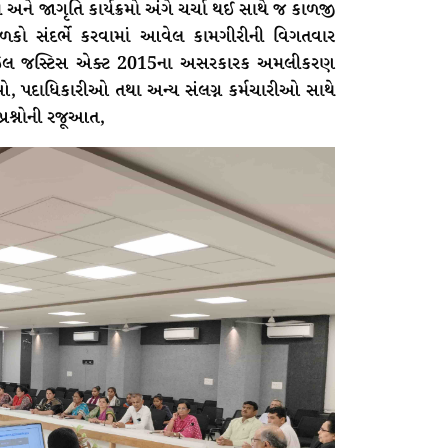
મ અને જાગૃતિ કાર્યક્રમો અંગે ચર્ચા થઈ સાથે જ કાળજી
ળકો સંદર્ભે કરવામાં આવેલ કામગીરીની વિગતવાર
ુવેનાઇલ જસ્ટિસ એક્ટ 2015ના અસરકારક અમલીકરણ
, પદાધિકારીઓ તથા અન્ય સંલગ્ન કર્મચારીઓ સાથે
પ્રશ્નોની રજૂઆત,