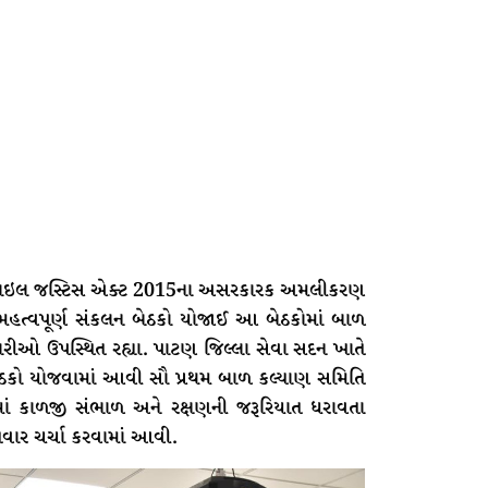
વેનાઇલ જસ્ટિસ એક્ટ 2015ના અસરકારક અમલીકરણ
્રણ મહત્વપૂર્ણ સંકલન બેઠકો યોજાઈ આ બેઠકોમાં બાળ
િકારીઓ ઉપસ્થિત રહ્યા. પાટણ જિલ્લા સેવા સદન ખાતે
ેઠકો યોજવામાં આવી સૌ પ્રથમ બાળ કલ્યાણ સમિતિ
ાં કાળજી સંભાળ અને રક્ષણની જરૂરિયાત ધરાવતા
ગતવાર ચર્ચા કરવામાં આવી.