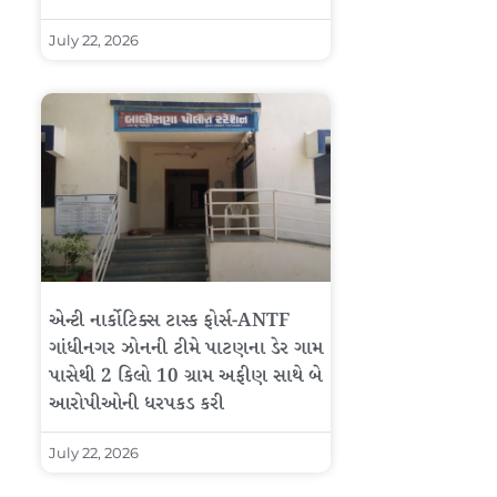
July 22, 2026
એન્ટી નાર્કોટિક્સ ટાસ્ક ફોર્સ-ANTF
ગાંધીનગર ઝોનની ટીમે પાટણના ડેર ગામ
પાસેથી 2 કિલો 10 ગ્રામ અફીણ સાથે બે
આરોપીઓની ધરપકડ કરી
July 22, 2026