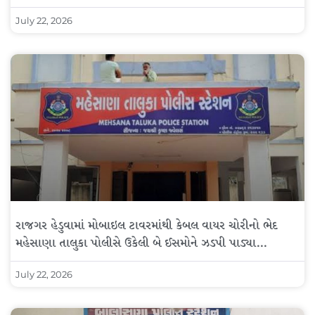
July 22, 2026
રાજગર હેડુવામાં મોબાઇલ ટાવરમાંથી કેબલ વાયર ચોરીનો ભેદ
મહેસાણા તાલુકા પોલીસે ઉકેલી બે ઈસમોને ઝડપી પાડ્યા…
July 22, 2026