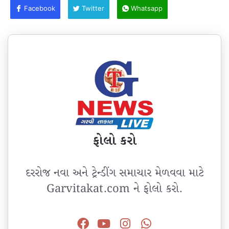
Facebook
Twitter
Whatsapp
ફોલો કરો
દરરોજ નવા અને ટ્રેન્ડીંગ સમાચાર મેળવવા માટે
Garvitakat.com ને ફોલો કરો.