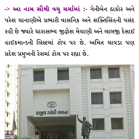
-> આ નામ સૌથી વધુ ચર્ચામાં :-
ગેનીબેન ઠાકોર અને
પરેશ ધાનાણીએ પ્રભારી વાસનિક અને શક્તિસિંહની પસંદ
રહી છે જ્યારે ધારાસભ્ય જીજ્ઞેશ મેવાણી અને લાલજી દેસાઈ
હાઈકમાન્ડની લિસ્ટમાં ટોપ પર છે. અમિત ચાવડા પણ
પ્રદેશ પ્રમુખની રેસમાં ટોચ પર રહ્યા છે.