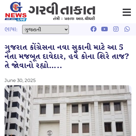
ભાષા:
ગુજરાત કોંગ્રેસના નવા સુકાની માટે આ 5
નેતા મજબૂત દાવેદાર, હવે કોના શિરે તાજ?
તે જોવાનો રહ્યો…..
June 30, 2025