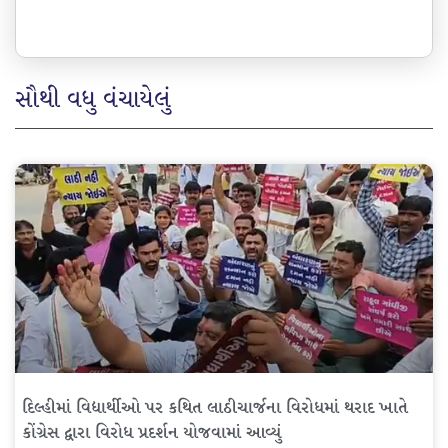
સૌથી વધુ વંચાયેલું
દિલ્હીમાં વિદ્યાર્થીઓ પર કથિત લાઠીચાર્જના વિરોધમાં થરાદ ખાતે
કોંગ્રેસ દ્વારા વિરોધ પ્રદર્શન યોજવામાં આવ્યું