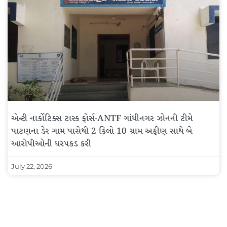
એન્ટી નાર્કોટિક્સ ટાસ્ક ફોર્સ-ANTF ગાંધીનગર ઝોનની ટીમે
પાટણના ડેર ગામ પાસેથી 2 કિલો 10 ગ્રામ અફીણ સાથે બે
આરોપીઓની ધરપકડ કરી
July 22, 2026