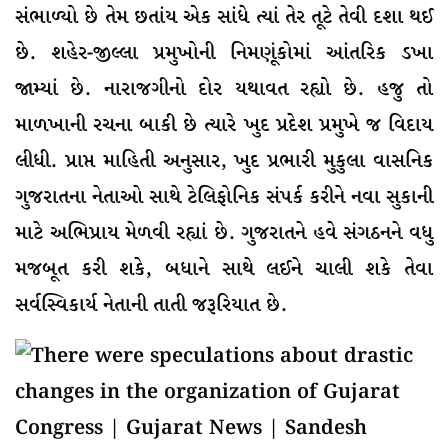
સંભાળ્યો છે તેમ છતાંય એક સાંધે ત્યાં તેર તૂટે તેવી દશા થઈ
છે. શહેર-જીલ્લા પ્રમુખોની નિમણૂંકોમાં આંતરિક ડખા
જામ્યાં છે. નારાજગીનો દોર યથાવત રહ્યો છે. હજુ તો
માળખાની રચના બાકી છે ત્યારે ખુદ પ્રદેશ પ્રમુખે જ વિદાય
લીધી. પ્રાપ્ત માહિતી અનુસાર, ખુદ પ્રભારી મુકુલા વાસનિક
ગુજરાતના નેતાઓ સાથે ટેલિફોનિક સંપર્ક કરીને નવા સુકાની
માટે અભિપ્રાય મેળવી રહ્યાં છે. ગુજરાતને હવે સંગઠનને વધુ
મજબૂત કરી શકે, બધાને સાથે લઈને ચાલી શકે તેવા
સર્વસ્વિકાર્ય નેતાની તાતી જરૂરિયાત છે.