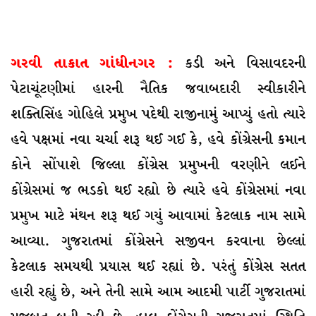
ગરવી તાકાત ગાંધીનગર :
કડી અને વિસાવદરની
પેટાચૂંટણીમાં હારની નૈતિક જવાબદારી સ્વીકારીને
શક્તિસિંહ ગોહિલે પ્રમુખ પદેથી રાજીનામું આપ્યું હતો ત્યારે
હવે પક્ષમાં નવા ચર્ચા શરૂ થઈ ગઈ કે, હવે કોંગ્રેસની કમાન
કોને સોંપાશે જિલ્લા કોંગ્રેસ પ્રમુખની વરણીને લઈને
કોંગ્રેસમાં જ ભડકો થઈ રહ્યો છે ત્યારે હવે કોંગ્રેસમાં નવા
પ્રમુખ માટે મંથન શરૂ થઈ ગયું આવામાં કેટલાક નામ સામે
આવ્યા. ગુજરાતમાં કોંગ્રેસને સજીવન કરવાના છેલ્લાં
કેટલાક સમયથી પ્રયાસ થઈ રહ્યાં છે. પરંતું કોંગ્રેસ સતત
હારી રહ્યું છે, અને તેની સામે આમ આદમી પાર્ટી ગુજરાતમાં