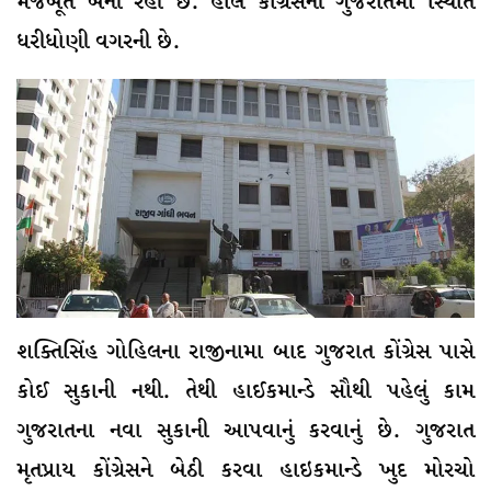
મજબૂત બની રહી છે. હાલ કોંગ્રેસની ગુજરાતમાં સ્થિતિ
ધરીધોણી વગરની છે.
શક્તિસિંહ ગોહિલના રાજીનામા બાદ ગુજરાત કોંગ્રેસ પાસે
કોઈ સુકાની નથી. તેથી હાઈકમાન્ડે સૌથી પહેલું કામ
ગુજરાતના નવા સુકાની આપવાનું કરવાનું છે. ગુજરાત
મૃતપ્રાય કોંગ્રેસને બેઠી કરવા હાઇકમાન્ડે ખુદ મોરચો