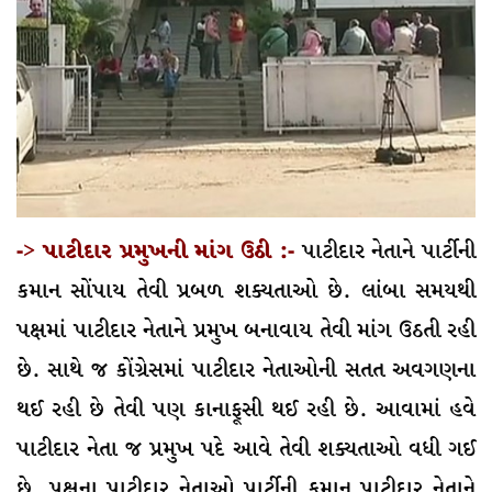
-> પાટીદાર પ્રમુખની માંગ ઉઠી :-
પાટીદાર નેતાને પાર્ટીની
કમાન સોંપાય તેવી પ્રબળ શક્યતાઓ છે. લાંબા સમયથી
પક્ષમાં પાટીદાર નેતાને પ્રમુખ બનાવાય તેવી માંગ ઉઠતી રહી
છે. સાથે જ કોંગ્રેસમાં પાટીદાર નેતાઓની સતત અવગણના
થઈ રહી છે તેવી પણ કાનાફૂસી થઈ રહી છે. આવામાં હવે
પાટીદાર નેતા જ પ્રમુખ પદે આવે તેવી શક્યતાઓ વધી ગઈ
છે. પક્ષના પાટીદાર નેતાઓ પાર્ટીની કમાન પાટીદાર નેતાને