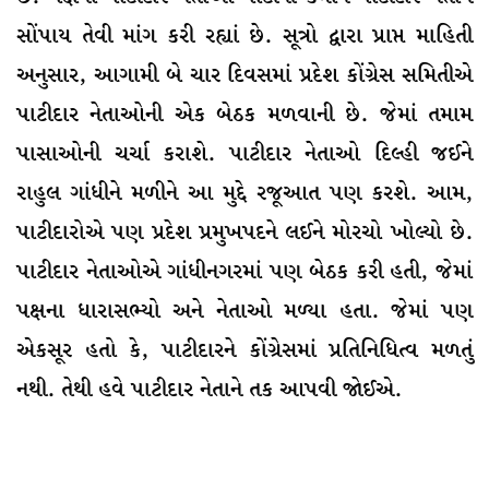
સોંપાય તેવી માંગ કરી રહ્યાં છે. સૂત્રો દ્વારા પ્રાપ્ત માહિતી
અનુસાર, આગામી બે ચાર દિવસમાં પ્રદેશ કોંગ્રેસ સમિતીએ
પાટીદાર નેતાઓની એક બેઠક મળવાની છે. જેમાં તમામ
પાસાઓની ચર્ચા કરાશે. પાટીદાર નેતાઓ દિલ્હી જઈને
રાહુલ ગાંધીને મળીને આ મુદ્દે રજૂઆત પણ કરશે. આમ,
પાટીદારોએ પણ પ્રદેશ પ્રમુખપદને લઈને મોરચો ખોલ્યો છે.
પાટીદાર નેતાઓએ ગાંધીનગરમાં પણ બેઠક કરી હતી, જેમાં
પક્ષના ધારાસભ્યો અને નેતાઓ મળ્યા હતા. જેમાં પણ
એકસૂર હતો કે, પાટીદારને કોંગ્રેસમાં પ્રતિનિધિત્વ મળતું
નથી. તેથી હવે પાટીદાર નેતાને તક આપવી જોઈએ.