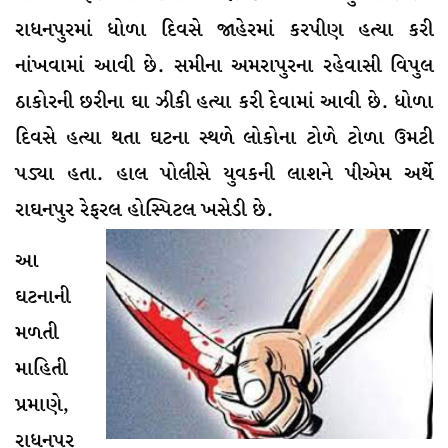
રાધનપુરમાં ધોળા દિવસે જાહેરમાં કરપીણ હત્યા કરી
નાંખવામાં આવી છે. સમીના અમરાપુરના રહેવાસી વિપુલ
ઠાકોરની છરીના ઘા ઝીકી હત્યા કરી દેવામાં આવી છે. ધોળા
દિવસે હત્યા થતા ઘટના સ્થળે લોકોના ટોળે ટોળા ઉમટી
પડ્યા હતા. હાલ પોલીસે યુવકની લાશને પીએમ અર્થે
રાઘનપુર રેફરલ હોસ્પિટલ ખસેડી છે.
આ
ઘટનાની
મળતી
માહિતી
પ્રમાણે,
રાધનપુર