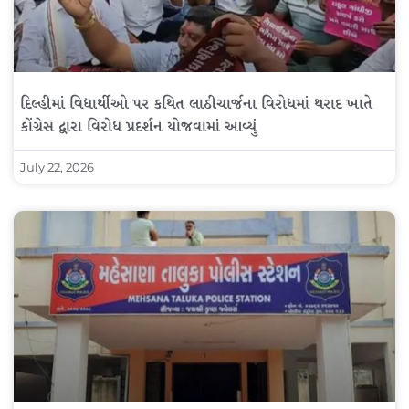
દિલ્હીમાં વિદ્યાર્થીઓ પર કથિત લાઠીચાર્જના વિરોધમાં થરાદ ખાતે
કોંગ્રેસ દ્વારા વિરોધ પ્રદર્શન યોજવામાં આવ્યું
July 22, 2026