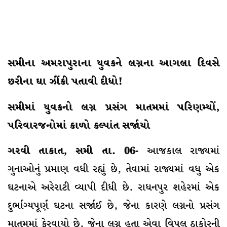
સમીના અમરાપુરાના યુવકને લગ્નના આગલા દિવસે
છરીના ઘા ઝીંકી પતાવી દીધો!
સમીમાં યુવકનો લગ્ન પ્રસંગ માતમમાં પરિણમ્યોં,
પરિવારજનોમાં કાળો કલ્પાંત સર્જાયો
ગરવી તાકાત, સમી તા. 06-
આજકાલ રાજ્યમાં
ગુનાઓનું પ્રમાણ વધી રહ્યું છે, તેવામાં રાજ્યમાં વધુ એક
ઘટનાએ અરેરાટી વ્યાપી દીધી છે. રાધનપુર શહેરમાં એક
દુર્ભાગ્યપૂર્ણ ઘટના સર્જાઈ છે, જેના કારણે લગ્નનો પ્રસંગ
માતમમાં ફેરવાયો છે. જેના લગ્ન હતા એવા વિપુલ ઠાકોરની