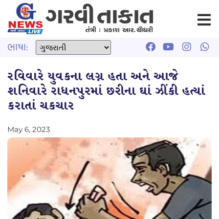
ભાષા:
રવિવારે યુવકના લગ્ન હતા અને આજે
શનિવારે રાધનપુરમાં છરીના ઘાં ઝીંકી હત્યાં
કરાતાં ચકચાર
May 6, 2023