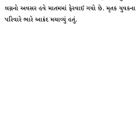
લગ્નનો અવસર હવે માતમમાં ફેરવાઈ ગયો છે. મૃતક યુવકના
પરિવારે ભારે આક્રંદ મચાવ્યું હતું.