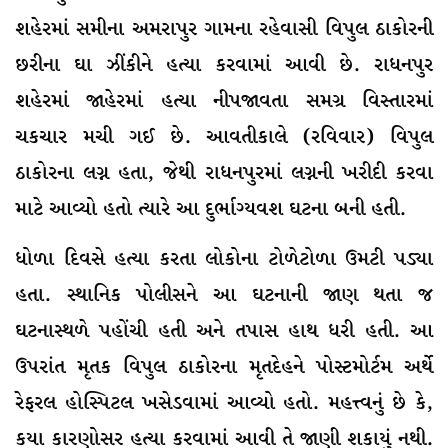
શહેરમાં સમીના અમરાપુર ગામના રહેવાસી વિપુલ ઠાકોરની
છરીના ઘા ઝીંકીને હત્યા કરવામાં આવી છે. રાધનપુર
શહેરમાં જાહેરમાં હત્યા નીપજાવતા સમગ્ર વિસ્તારમાં
ચકચાર મચી ગઈ છે. આવતીકાલે (રવિવાર) વિપુલ
ઠાકોરના લગ્ન હતા, જેથી રાધનપુરમાં લગ્નની ખરીદી કરવા
માટે આવ્યો હતો ત્યારે આ દુર્ભાગ્યવશ ઘટના બની હતી.
ધોળા દિવસે હત્યા કરતા લોકોના ટોળેટોળા ઉમટી પડ્યા
હતા. સ્થાનિક પોલીસને આ ઘટનાની જાણ થતા જ
ઘટનાસ્થળે પહોંચી હતી અને તપાસ હાથ ધરી હતી. આ
ઉપરાંત મૃતક વિપુલ ઠાકોરના મૃતદેહને પોસ્ટમોર્ટમ અર્થે
રેફરલ હોસ્પિટલ ખસેડવામાં આવ્યો હતો. મહત્ત્વનું છે કે,
કયા કારણોસર હત્યા કરવામાં આવી તે જાણી શકાયું નથી.