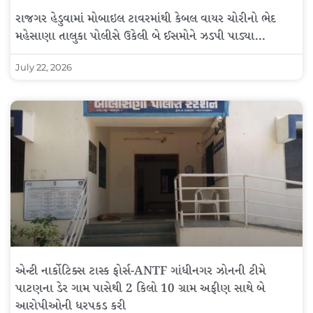
રાજગર હેડુવામાં મોબાઇલ ટાવરમાંથી કેબલ વાયર ચોરીનો ભેદ
મહેસાણા તાલુકા પોલીસે ઉકેલી બે ઈસમોને ઝડપી પાડ્યા…
July 22, 2026
એન્ટી નાર્કોટિક્સ ટાસ્ક ફોર્સ-ANTF ગાંધીનગર ઝોનની ટીમે
પાટણના ડેર ગામ પાસેથી 2 કિલો 10 ગ્રામ અફીણ સાથે બે
આરોપીઓની ધરપકડ કરી