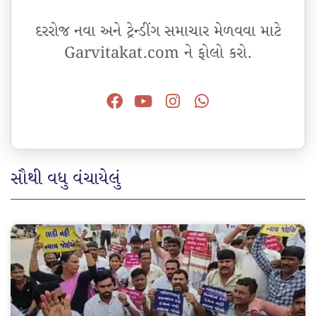
દરરોજ નવા અને ટ્રેન્ડીંગ સમાચાર મેળવવા માટે
Garvitakat.com ને ફોલો કરો.
સૌથી વધુ વંચાયેલું