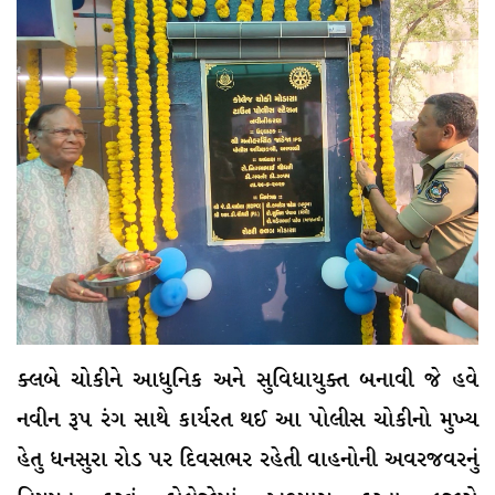
ક્લબે ચોકીને આધુનિક અને સુવિધાયુક્ત બનાવી જે હવે
નવીન રૂપ રંગ સાથે કાર્યરત થઈ આ પોલીસ ચોકીનો મુખ્ય
હેતુ ધનસુરા રોડ પર દિવસભર રહેતી વાહનોની અવરજવરનું