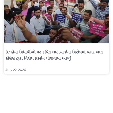
દિલ્હીમાં વિદ્યાર્થીઓ પર કથિત લાઠીચાર્જના વિરોધમાં થરાદ ખાતે
કોંગ્રેસ દ્વારા વિરોધ પ્રદર્શન યોજવામાં આવ્યું
July 22, 2026