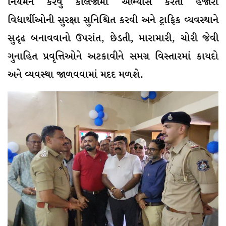
નિયમન કરવું કોલેજોમાં અભ્યાસ કરતા હજારો
વિદ્યાર્થીઓની સુરક્ષા સુનિશ્ચિત કરવી અને ટ્રાફિક વ્યવસ્થાને
સુદૃઢ બનાવવાનો ઉપરાંત, છેડતી, મારામારી, ચોરી જેવી
ગુનાહિત પ્રવૃત્તિઓને અટકાવીને સમગ્ર વિસ્તારમાં કાયદો
અને વ્યવસ્થા જાળવવામાં મદદ મળશે.