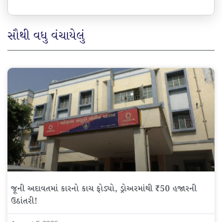
સૌથી વધુ વંચાયેલું
જૂની અદાવતમાં કારનો કાચ ફોડ્યો, ડ્રોઅરમાંથી ₹50 હજારની
ઉઠાંતરી!