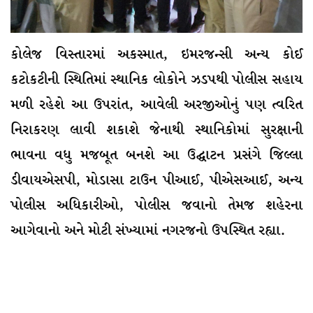
કોલેજ વિસ્તારમાં અકસ્માત, ઇમરજન્સી અન્ય કોઈ
કટોકટીની સ્થિતિમાં સ્થાનિક લોકોને ઝડપથી પોલીસ સહાય
મળી રહેશે આ ઉપરાંત, આવેલી અરજીઓનું પણ ત્વરિત
નિરાકરણ લાવી શકાશે જેનાથી સ્થાનિકોમાં સુરક્ષાની
ભાવના વધુ મજબૂત બનશે આ ઉદ્ઘાટન પ્રસંગે જિલ્લા
ડીવાયએસપી, મોડાસા ટાઉન પીઆઈ, પીએસઆઈ, અન્ય
પોલીસ અધિકારીઓ, પોલીસ જવાનો તેમજ શહેરના
આગેવાનો અને મોટી સંખ્યામાં નગરજનો ઉપસ્થિત રહ્યા.