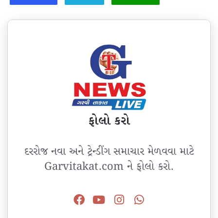
ફોલો કરો
દરરોજ નવા અને ટ્રેન્ડીંગ સમાચાર મેળવવા માટે
Garvitakat.com ને ફોલો કરો.