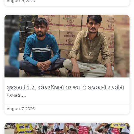
August 8, 2026
ગુજરાતમાં 1.2. કરોડ રૂપિયાનો દારૂ જપ્ત, 2 રાજસ્થાની શખ્સોની
ધરપકડ….
August 7, 2026