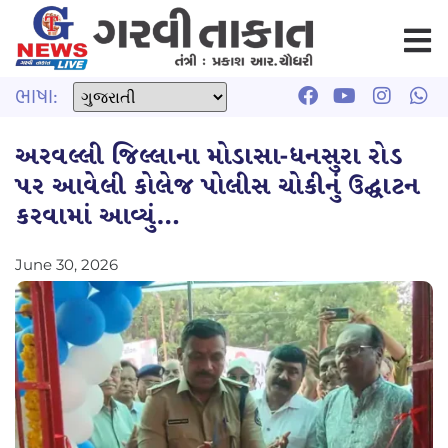
ભાષા:
અરવલ્લી જિલ્લાના મોડાસા-ધનસુરા રોડ
પર આવેલી કોલેજ પોલીસ ચોકીનું ઉદ્ઘાટન
કરવામાં આવ્યું…
June 30, 2026