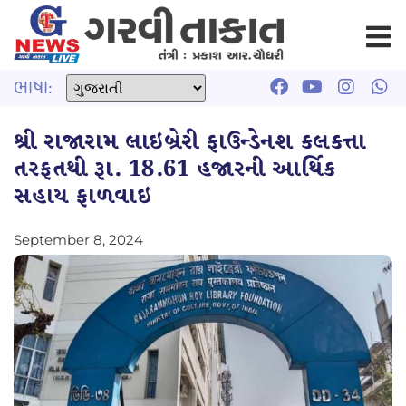
ભાષા:
શ્રી રાજારામ લાઇબ્રેરી ફાઉન્ડેનશ કલકત્તા
તરફતથી રૂા. 18.61 હજારની આર્થિક
સહાય ફાળવાઇ
September 8, 2024