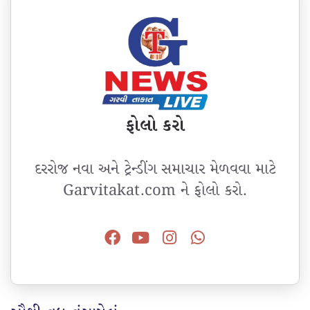
ફોલો કરો
દરરોજ નવા અને ટ્રેન્ડીંગ સમાચાર મેળવવા માટે
Garvitakat.com ને ફોલો કરો.