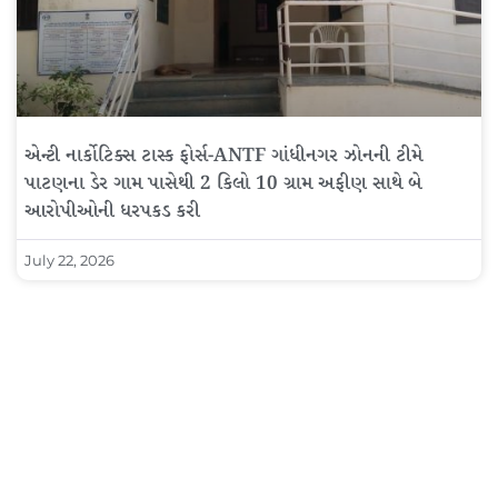
એન્ટી નાર્કોટિક્સ ટાસ્ક ફોર્સ-ANTF ગાંધીનગર ઝોનની ટીમે
પાટણના ડેર ગામ પાસેથી 2 કિલો 10 ગ્રામ અફીણ સાથે બે
આરોપીઓની ધરપકડ કરી
July 22, 2026