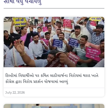
સૌથી વધુ વંચાયેલું
દિલ્હીમાં વિદ્યાર્થીઓ પર કથિત લાઠીચાર્જના વિરોધમાં થરાદ ખાતે
કોંગ્રેસ દ્વારા વિરોધ પ્રદર્શન યોજવામાં આવ્યું
July 22, 2026