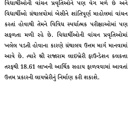
વિદ્યાર્થીઓની વાંચન પ્રવૃતિઓને પણ વેગ મળે છે અને
વિદ્યાર્થીઓ ગ્રંથાલયોમાં બેસીને શાંતિપૂર્ણ માહોલમાં વાંચન
કરતાં હોવાથી તેમને વિવિધ સ્પર્ધાત્મક પરીક્ષાઓમાં પણ
સફળતા મળી રહે છે. વિદ્યાર્થીઓની વાંચન પ્રવૃતિઓમાં
ખલેલ પડતી હોવાના કારણે ગ્રંથાલય ઉત્તમ માર્ગ માનવામાં
આવે છે. ત્યારે શ્રી રાજારામ લાઇબ્રેરી ફાઉન્ડેશન કલકત્તા
તરફથી 18.61 લાખની આર્થિક સહાય ફાળવવામાં આવતાં
ઉત્તમ પ્રકારની લાયબ્રેરીનું નિર્માણ કરી શકાશે.