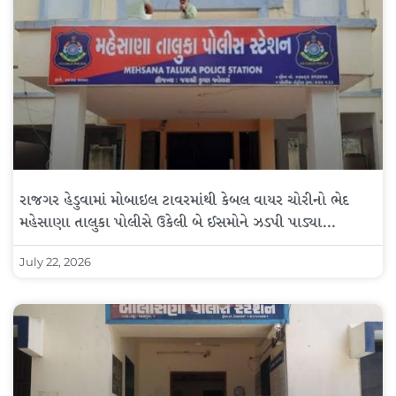
રાજગર હેડુવામાં મોબાઇલ ટાવરમાંથી કેબલ વાયર ચોરીનો ભેદ
મહેસાણા તાલુકા પોલીસે ઉકેલી બે ઈસમોને ઝડપી પાડ્યા…
July 22, 2026