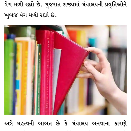
વેગ મળી રહ્યો છે. ગુજરાત રાજ્યમાં ગ્રંથાલયની પ્રવૃતિઓને
ખુબજ વેગ મળી રહ્યો છે.
અત્રે મહત્વની બાબત છે કે ગ્રંથાલય બનવાના કારણે