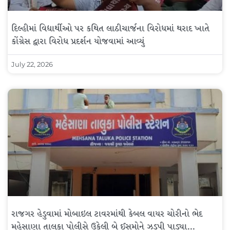
દિલ્હીમાં વિદ્યાર્થીઓ પર કથિત લાઠીચાર્જના વિરોધમાં થરાદ ખાતે
કોંગ્રેસ દ્વારા વિરોધ પ્રદર્શન યોજવામાં આવ્યું
July 22, 2026
રાજગર હેડુવામાં મોબાઇલ ટાવરમાંથી કેબલ વાયર ચોરીનો ભેદ
મહેસાણા તાલુકા પોલીસે ઉકેલી બે ઈસમોને ઝડપી પાડ્યા…