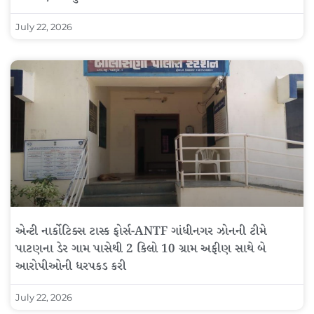
July 22, 2026
એન્ટી નાર્કોટિક્સ ટાસ્ક ફોર્સ-ANTF ગાંધીનગર ઝોનની ટીમે
પાટણના ડેર ગામ પાસેથી 2 કિલો 10 ગ્રામ અફીણ સાથે બે
આરોપીઓની ધરપકડ કરી
July 22, 2026