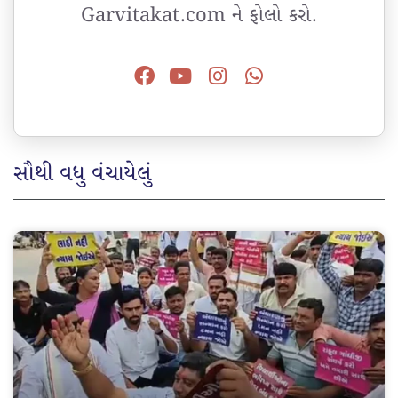
Garvitakat.com ને ફોલો કરો.
સૌથી વધુ વંચાયેલું