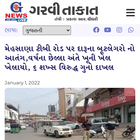
ભાષા:
મેહસાણા ટીબી રોડ પર દારૂના બૂટલેગરો નો
આતંગ,વર્ષના છેલ્લા અંતે ખૂની ખેલ
ખેલાયો, ૬ શખ્સ વિરુદ્ધ ગુનો દાખલ
January 1, 2022