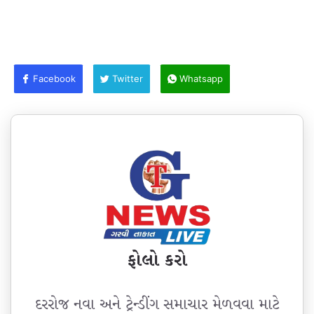
Facebook
Twitter
Whatsapp
ફોલો કરો
દરરોજ નવા અને ટ્રેન્ડીંગ સમાચાર મેળવવા માટે