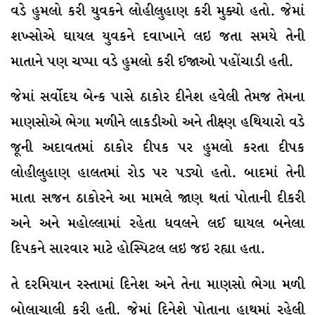
વડે હુમલો કરી યુવકને લોહીલુહાણ કરી મુક્યો હતો. જેમાં
શખ્સોએ ઘાયલ યુવકને દવાખાને લઇ જતા સમયે તેની
માતાને પણ ચપ્પા વડે હુમલો કરી ઈજાઓ પહોંચાડી હતી.
જેમાં સર્વોદય બેન્ક પાસે ઠાકોર દીનેશ હવેલી તેમજ તેમના
માણસોએ ભેગા મળીને લાકડીઓ અને તીક્ષ્ણ હથિયારો વડે
જૂની અદાવતમાં ઠાકોર દીપક પર હુમલો કરતા દીપક
લોહીલુહાણ હાલતમાં રોડ પર પડ્યો હતો. બાદમાં તેની
માતા સજન ઠાકોરને આ મામલે જાણ થતાં પોતાની દીકરી
અને અને મહોલ્લામાં રહેતા ધવલને લઈ ઘાયલ બનેલા
દિપકને સારવાર માટે હોસ્પિટલ લઇ જઇ રહ્યા હતા.
તે દરમિયાન રસ્તામાં દિનેશ અને તેના માણસો ભેગા મળી
બોલાચાલી કરી હતી. જેમાં દિનેશે પોતાના હાથમાં રહેલી