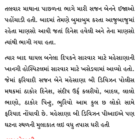
તલવાર માથાના પાછળના ભાગે મારી સજન બેનને ઈજાઓ
પહોંચાડી હતી. બાદમાં તેમણે બુમાબુમ કરતા આજુબાજુમાં
રહેતા માણસો આવી જતાં દિનેશ હવેલી અને તેના માણસો
ત્યાંથી ભાગી ગયા હતા.
ત્યાર બાદ ઘાયલ બનેલા દિપકને સારવાર માટે મહેસાણાની
ખાનગી હોસ્પિટલમાં સારવાર માટે ખસેડવામાં આવ્યો હતો.
જેમાં ફરિયાદી સજન બેને મહેસાણા બી ડિવિઝન પોલીસ
મથકમાં ઠાકોર દિનેશ, સંદીપ ઉર્ફ કલરીયો, બાદલ, લાલો
ભાણો, ઠાકોર પિન્ટુ, ભુરિયો આમ કુલ છ લોકો સામે
ફરિયાદ નોંધાવી છે. મહેસાણા બી ડિવિઝન પીઆઇએ પણ
ઘટના સ્થળની મુલાકાત લઇ વધુ તપાસ ધરી હતી