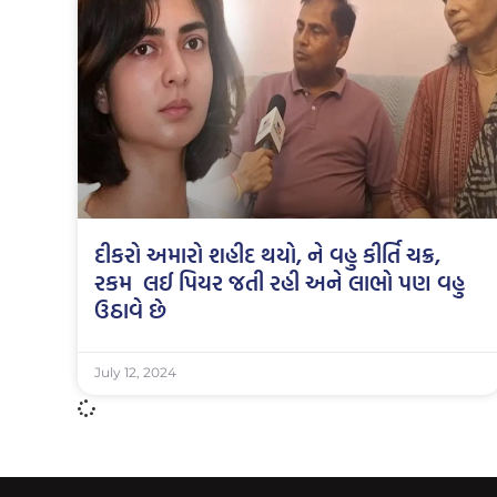
દીકરો અમારો શહીદ થયો, ને વહુ કીર્તિ ચક્ર,
રકમ લઈ પિયર જતી રહી અને લાભો પણ વહુ
ઉઠાવે છે
July 12, 2024