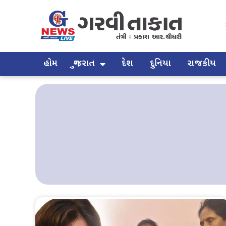
હોમ
ગુજરાત
દેશ
દુનિયા
રાજકીય