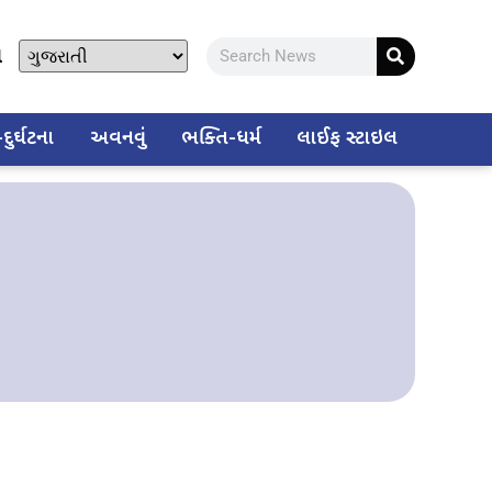
ો
ુર્ઘટના
અવનવું
ભક્તિ-ધર્મ
લાઈફ સ્ટાઇલ