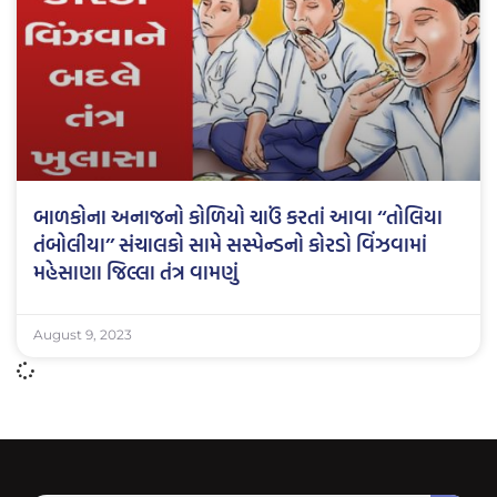
બાળકોના અનાજનો કોળિયો ચાઉં કરતાં આવા ‘‘તોલિયા
તંબોલીયા’’ સંચાલકો સામે સસ્પેન્ડનો કોરડો વિંઝવામાં
મહેસાણા જિલ્લા તંત્ર વામણું
August 9, 2023