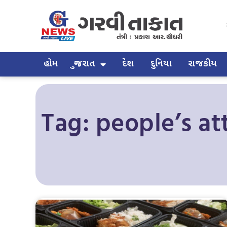
હોમ
ગુજરાત
દેશ
દુનિયા
રાજકીય
Tag: people’s a