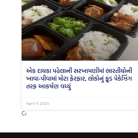
એક દાયકા પહેલાની સરખામણીમાં ભારતીયોની
ખાવા-પીવામાં મોટા ફેરફાર, લોકોનું ફૂડ પેકેઝિંગ
તરફ આકર્ષણ વધ્યું
April 11, 2024