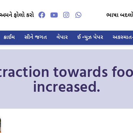
અમને ફોલો કરો
ભાષા બદલ
ક્રાઈમ
સીને જગત
વેપાર
ઈ ન્યુઝ પેપર
અકસ્માત-દ
ttraction towards fo
increased.