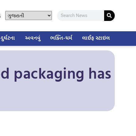
ો
ુર્ઘટના
અવનવું
ભક્તિ-ધર્મ
લાઈફ સ્ટાઇલ
od packaging has