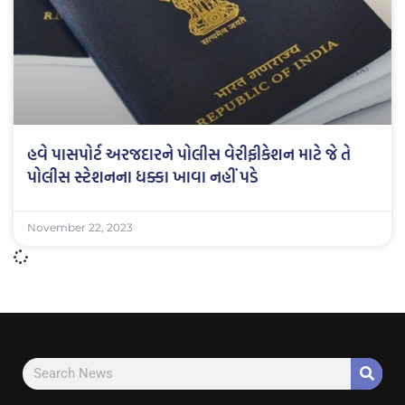
હવે પાસપોર્ટ અરજદારને પોલીસ વેરીફીકેશન માટે જે તે
પોલીસ સ્ટેશનના ધક્કા ખાવા નહીં પડે
November 22, 2023