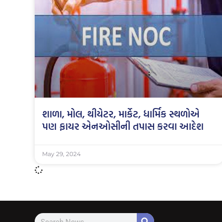
શાળા, મોલ, થીયેટર, માર્કેટ, ધાર્મિક સ્થળોએ
પણ ફાયર એનઓસીની તપાસ કરવા આદેશ
May 29, 2024