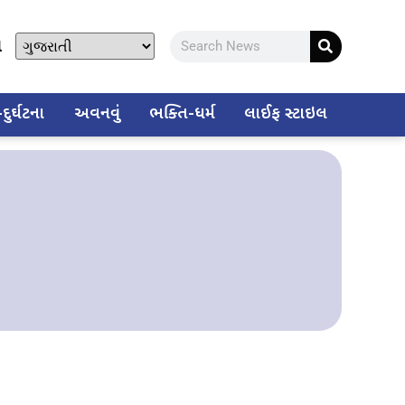
ો
ુર્ઘટના
અવનવું
ભક્તિ-ધર્મ
લાઈફ સ્ટાઇલ