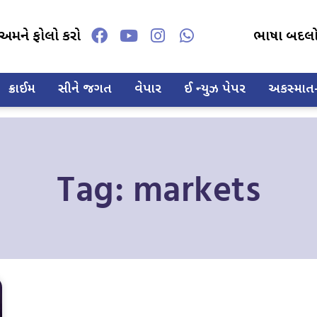
અમને ફોલો કરો
ભાષા બદલ
ક્રાઈમ
સીને જગત
વેપાર
ઈ ન્યુઝ પેપર
અકસ્માત-દ
Tag: markets