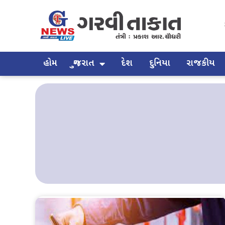
હોમ
ગુજરાત
દેશ
દુનિયા
રાજકીય