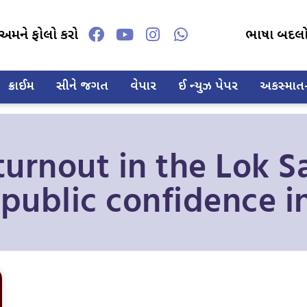
અમને ફોલો કરો
ભાષા બદલ
ક્રાઈમ
સીને જગત
વેપાર
ઈ ન્યુઝ પેપર
અકસ્માત-દ
turnout in the Lok Sa
public confidence in