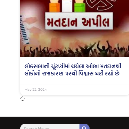
લોકસભાની ચૂંટણીમાં થયેલા ઓછા મતદાનથી
લોકોનો રાજકારણ પરથી વિશ્વાસ ઘટી રહ્યો છે
May 22, 2024