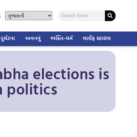
ો
ુર્ઘટના
અવનવું
ભક્તિ-ધર્મ
લાઈફ સ્ટાઇલ
bha elections is
 politics