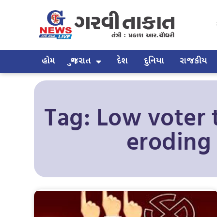
હોમ
ગુજરાત
દેશ
દુનિયા
રાજકીય
Tag: Low voter 
eroding 