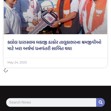
કલોલ ધારાસભ્ય બકાજી ઠાકોર તાલુકાભરના શ્રમજીવીઓ
માટે ખરા અર્થમાં ધનવંતરી સાબિત થયા
May 24, 2023