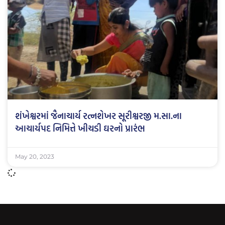
શંખેશ્વરમાં જૈનાચાર્ય રત્નશેખર સૂરીશ્વરજી મ.સા.ના
આચાર્યપદ નિમિત્તે ખીચડી ઘરનો પ્રારંભ
May 20, 2023