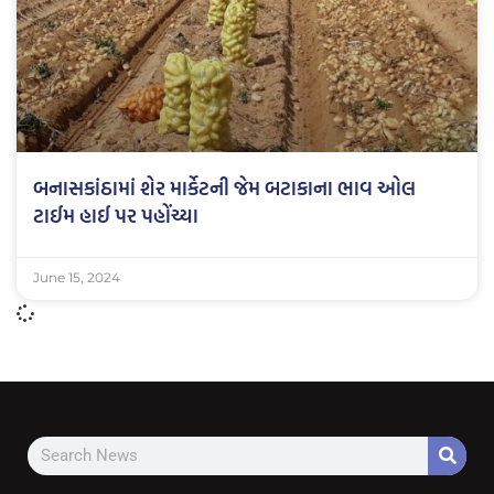
બનાસકાંઠામાં શેર માર્કેટની જેમ બટાકાના ભાવ ઓલ
ટાઈમ હાઈ પર પહોંચ્યા
June 15, 2024