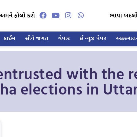
અમને ફોલો કરો
ભાષા બદલ
ક્રાઈમ
સીને જગત
વેપાર
ઈ ન્યુઝ પેપર
અકસ્માત-દ
entrusted with the re
ha elections in Utt