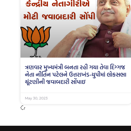
ત્રણવાર મુખ્યમંત્રી બનતા રહી ગયા તેવા દિગ્ગજ
નેતા નીતિન પટેલને ઉત્તરાખંડ-યુપીમાં લોકસભા
ચૂંટણીની જવાબદારી સોંપાઇ
May 30, 2023