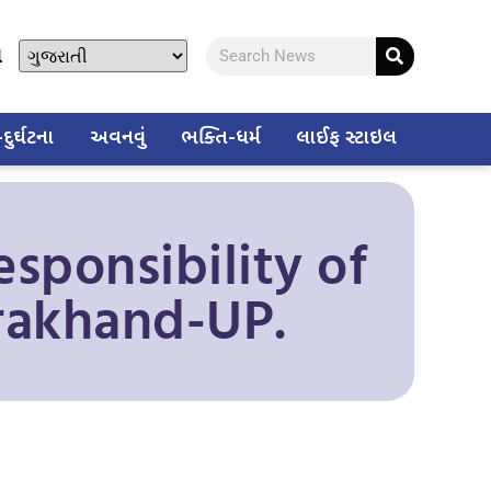
ો
ુર્ઘટના
અવનવું
ભક્તિ-ધર્મ
લાઈફ સ્ટાઇલ
sponsibility of
arakhand-UP.