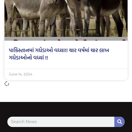
પાકિસ્તાનમાં ગધેડાઓ વધ્યા!! ચાર વર્ષમાં ચાર લાખ
ગધેડાઓનો વધ્યાં !!
June 14, 2024