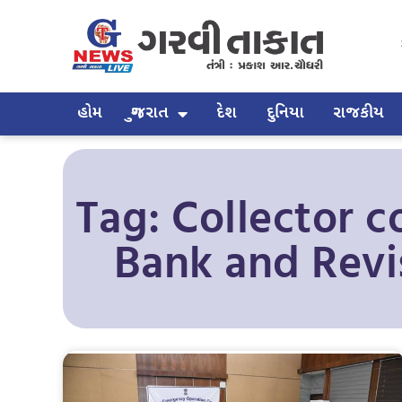
હોમ
ગુજરાત
દેશ
દુનિયા
રાજકીય
Tag: Collector c
Bank and Revise