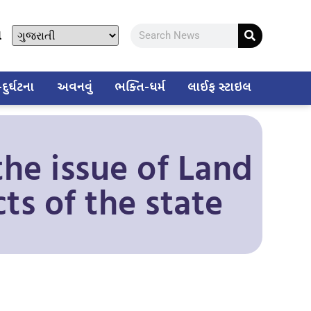
ો
ુર્ઘટના
અવનવું
ભક્તિ-ધર્મ
લાઈફ સ્ટાઇલ
the issue of Land
cts of the state