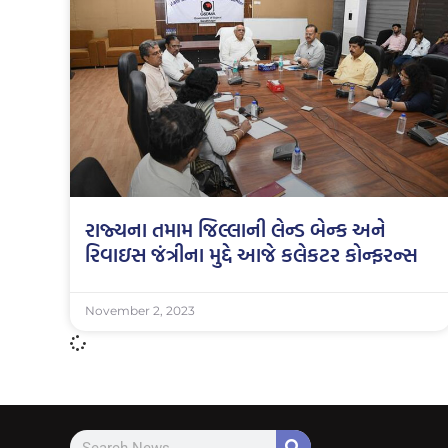
રાજ્યના તમામ જિલ્લાની લેન્ડ બેન્ક અને
રિવાઇસ જંત્રીના મુદ્દે આજે કલેકટર કોન્ફરન્સ
November 2, 2023