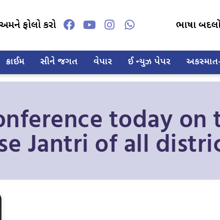
અમને ફોલો કરો
ભાષા બદલ
ક્રાઈમ
સીને જગત
વેપાર
ઈ ન્યુઝ પેપર
અકસ્માત-દ
onference today on 
 Jantri of all distri