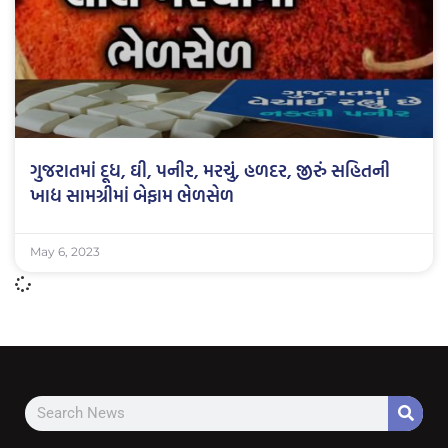
ગુજરાતમાં દૂધ, ઘી, પનીર, મરચું, હળદર, જીરું સહિતની
ખાદ્ય સામગ્રીમાં બેફામ ભેળસેળ
May 6, 2023