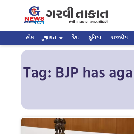
હોમ
ગુજરાત
દેશ
દુનિયા
રાજકીય
Tag: BJP has aga