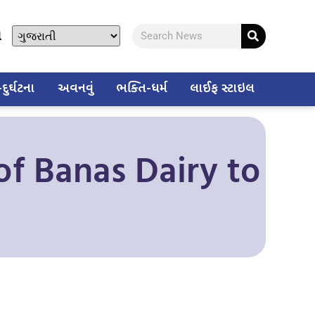
ો
ુર્ઘટના
અવનવું
ભક્તિ-ધર્મ
લાઈફ સ્ટાઇલ
of Banas Dairy to