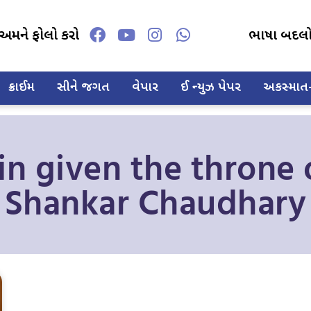
અમને ફોલો કરો
ભાષા બદલ
ક્રાઈમ
સીને જગત
વેપાર
ઈ ન્યુઝ પેપર
અકસ્માત-દ
in given the throne 
Shankar Chaudhary