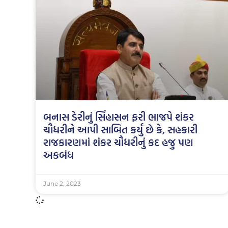
બનાસ ડેરીનું સિંહાસન ફરી ભાજપે શંકર
ચૌધરીને આપી સાબિત કર્યું છે કે, સહકારી
રાજકારણમાં શંકર ચૌધરીનું કદ હજુ પણ
અકબંધ
June 2, 2023