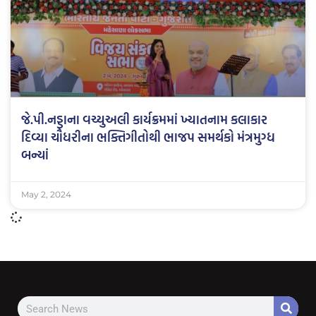
જે.પી.નડ્ડાના વચ્યુઅલી કાર્યક્રમમાં ખ્યાતનામ કલાકાર
દિવ્યા ચૌધરીના ભક્તિગીતોથી ભાજપ સમર્થકો મંત્રમુગ્ધ
બન્યાં
May 2, 2024