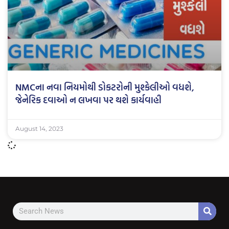
NMCના નવા નિયમોથી ડોકટરોની મુશ્કેલીઓ વધશે,
જેનેરિક દવાઓ ન લખવા પર થશે કાર્યવાહી
August 14, 2023