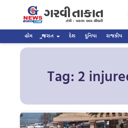
હોમ
ગુજરાત
દેશ
દુનિયા
રાજકીય
Tag: 2 injur