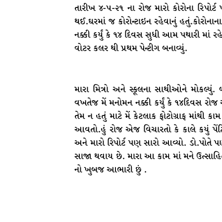
તારીખ ૪-૫-૨૧ ના રોજ મારો કોરોના રિપોર્ટ 
થઈ.ઘરમાં જ કોરોન્ટાઇન રહેવાનું હતું.કોરો
નક્કી કર્યું કે ૧૪ દિવસ સુધી આમ પથારી માં ર
વોટર કલર થી પ્રથમ પેન્ટીગ બનાવ્યું.
મારા મિત્રો અને સ્કૂલના સાથીઓને મોકલ્યું
વખતેજ મેં મનોમન નક્કી કર્યું કે ૧૪દિવસ ર
તેમ ન હતું માટે મેં કેટલાક ફોટોગ્રાફ માંથી ક
આવતો.હું રોજ એજ વિચારતો કે કાલે કયું પેં
અને મારો રિપોર્ટ પણ સારો આવ્યો. ડો.પોતે પણ
સાજા થવાય છે. મારા આ કામ માં મને ઉત્સાહિત
નો ખુબજ આભારી છું .