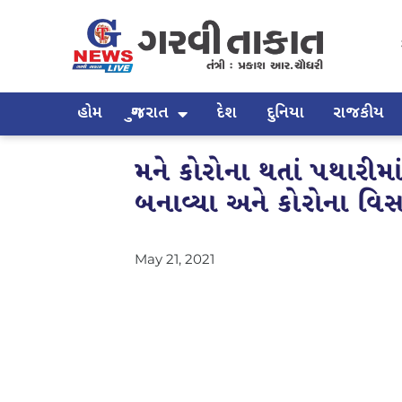
હોમ
ગુજરાત
દેશ
દુનિયા
રાજકીય
મને કોરોના થતાં પથારીમાં
બનાવ્યા અને કોરોના વ
May 21, 2021