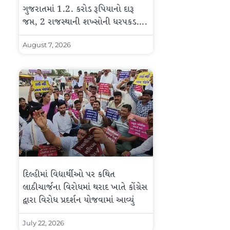
ગુજરાતમાં 1.2. કરોડ રૂપિયાનો દારૂ
જપ્ત, 2 રાજસ્થાની શખ્સોની ધરપકડ….
August 7, 2026
દિલ્હીમાં વિદ્યાર્થીઓ પર કથિત
લાઠીચાર્જના વિરોધમાં થરાદ ખાતે કોંગ્રેસ
દ્વારા વિરોધ પ્રદર્શન યોજવામાં આવ્યું
July 22, 2026