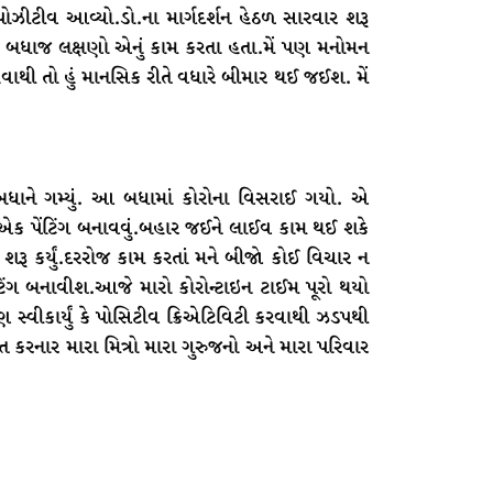
પોઝીટીવ આવ્યો.ડો.ના માર્ગદર્શન હેઠળ સારવાર શરૂ
નાના બધાજ લક્ષણો એનું કામ કરતા હતા.મેં પણ મનોમન
હેવાથી તો હું માનસિક રીતે વધારે બીમાર થઈ જઈશ. મેં
. બધાને ગમ્યું. આ બધામાં કોરોના વિસરાઈ ગયો. એ
ોજ એક પેંટિંગ બનાવવું.બહાર જઈને લાઈવ કામ થઈ શકે
ામ શરૂ કર્યું.દરરોજ કામ કરતાં મને બીજો કોઈ વિચાર ન
ટિંગ બનાવીશ.આજે મારો કોરોન્ટાઇન ટાઈમ પૂરો થયો
 સ્વીકાર્યું કે પોસિટીવ ક્રિએટિવિટી કરવાથી ઝડપથી
 કરનાર મારા મિત્રો મારા ગુરુજનો અને મારા પરિવાર