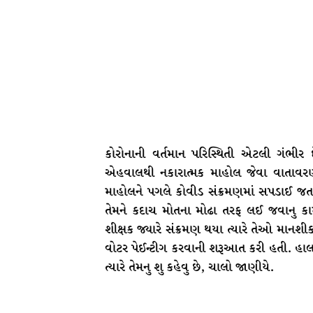
કોરોનાની વર્તમાન પરિસ્થિતી એટલી ગંભીર
એહવાલથી નકારાત્મક માહોલ જેવા વાતાવરણનુ
માહોલને પગલે કોવીડ સંક્રમણમાં સપડાઈ જતા
તેમને કદાચ મોતના મોઢા તરફ લઈ જવાનુ ક
શીક્ષક જ્યારે સંક્રમણ થયા ત્યારે તેઓ માનશ
વોટર પેઈન્ટીગ કરવાની શરૂઆત કરી હતી. હાલ 
ત્યારે તેમનુ શુ કહેવુ છે, ચાલો જાણીયે.