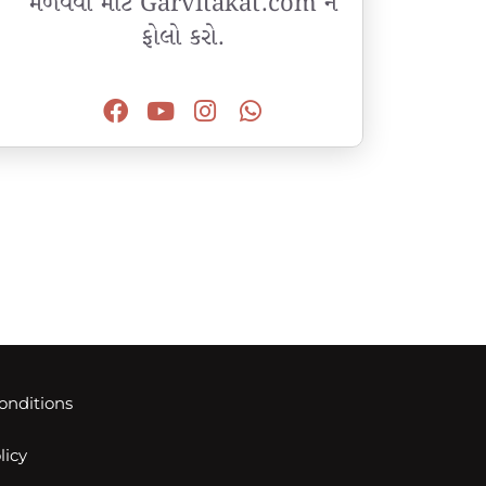
મેળવવા માટે Garvitakat.com ને
ફોલો કરો.
onditions
licy