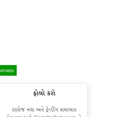
atsapp
ફોલો કરો
દરરોજ નવા અને ટ્રેન્ડીંગ સમાચાર