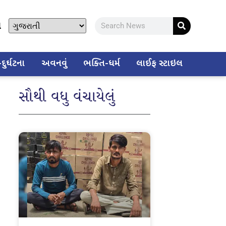
ો
ુર્ઘટના
અવનવું
ભક્તિ-ધર્મ
લાઈફ સ્ટાઇલ
સૌથી વધુ વંચાયેલું