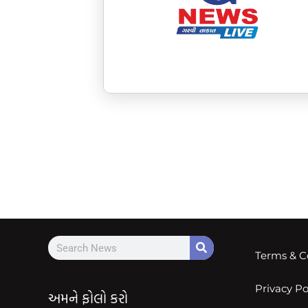
Terms & C
Privacy Po
અમને ફોલો કરો