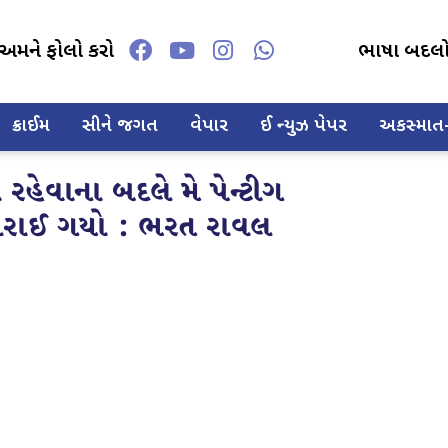
અમને ફોલો કરો
ભાષા બદલ
ક્રાઈમ
સીને જગત
વેપાર
ઈ ન્યુઝ પેપર
અકસ્માત-દ
 રહેવાના બદલે મે પેન્ટીગ
િસરાઈ ગયો : ભરત રાવલ