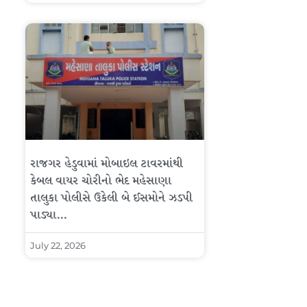
રાજગર હેડુવામાં મોબાઇલ ટાવરમાંથી
કેબલ વાયર ચોરીનો ભેદ મહેસાણા
તાલુકા પોલીસે ઉકેલી બે ઈસમોને ઝડપી
પાડ્યા…
July 22, 2026