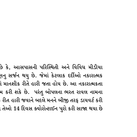
 છે કે, આસપાસની પરિસ્થિતી અને વિવિધ મીડીયા
 સર્જન થયુ છે. જેમાં કેટલાક દર્દીઓ નકારાત્મક
ં માનશીક રીતે હારી જતા હોય છે. આ નકારાત્મકતા
ામ કરી શકે છે. પરંતુ બોપલના ભરત રાવલ નામના
ીક રીત હારી જવાને બદલે મનને બીજી તરફ ડાયવર્ટ કરી
તેઓ 14 દિવસ ક્વોરોન્ટાઈન પુરો કરી સાજા થયા છે