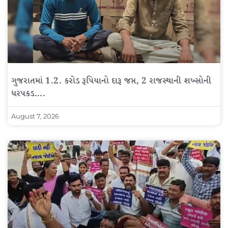
ગુજરાતમાં 1.2. કરોડ રૂપિયાનો દારૂ જપ્ત, 2 રાજસ્થાની શખ્સોની
ધરપકડ….
August 7, 2026