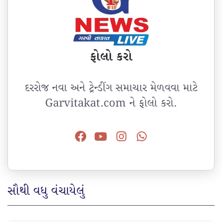
ફોલો કરો
દરરોજ નવા અને ટ્રેન્ડીંગ સમાચાર મેળવવા માટે
Garvitakat.com ને ફોલો કરો.
સૌથી વધુ વંચાયેલું