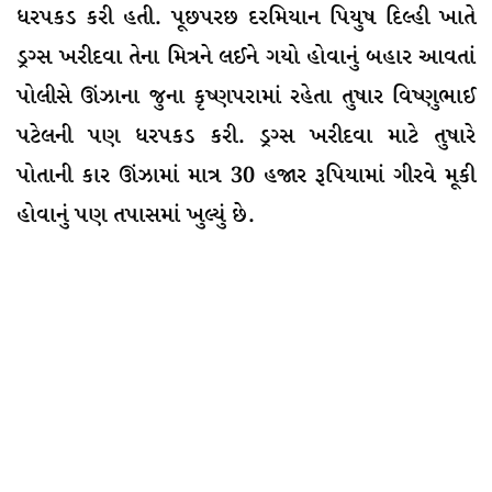
ધરપકડ કરી હતી. પૂછપરછ દરમિયાન પિયુષ દિલ્હી ખાતે
ડ્રગ્સ ખરીદવા તેના મિત્રને લઈને ગયો હોવાનું બહાર આવતાં
પોલીસે ઊંઝાના જુના કૃષ્ણપરામાં રહેતા તુષાર વિષ્ણુભાઈ
પટેલની પણ ધરપકડ કરી. ડ્રગ્સ ખરીદવા માટે તુષારે
પોતાની કાર ઊંઝામાં માત્ર 30 હજાર રૂપિયામાં ગીરવે મૂકી
હોવાનું પણ તપાસમાં ખુલ્યું છે.