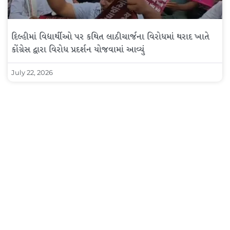
દિલ્હીમાં વિદ્યાર્થીઓ પર કથિત લાઠીચાર્જના વિરોધમાં થરાદ ખાતે
કોંગ્રેસ દ્વારા વિરોધ પ્રદર્શન યોજવામાં આવ્યું
July 22, 2026