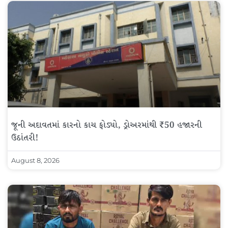
જૂની અદાવતમાં કારનો કાચ ફોડ્યો, ડ્રોઅરમાંથી ₹50 હજારની
ઉઠાંતરી!
August 8, 2026