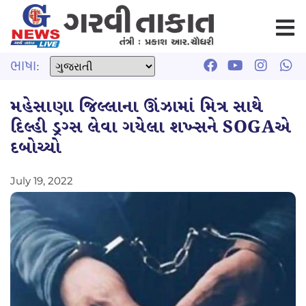
ભાષા:
મહેસાણા જિલ્લાના ઊંઝામાં મિત્ર સાથે
દિલ્હી ડ્રગ્સ લેવા ગયેલા શખ્સને SOGAએ
દબોચ્યો
July 19, 2022