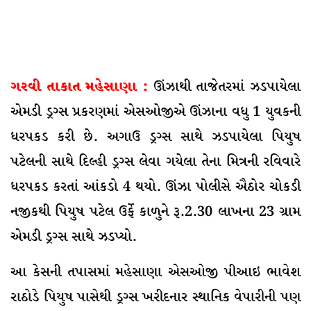
ગરવી તાકાત મહેસાણા :
ઊંઝાથી તાજેતરમાં ઝડપાયેલા
એમડી ડ્રગ્સ પ્રકરણમાં એસઓજીએ ઊંઝાના વધુ 1 યુવકની
ધરપકડ કરી છે. અગાઉ ડ્રગ્સ સાથે ઝડપાયેલા પિયુષ
પટેલની સાથે દિલ્હી ડ્રગ્સ લેવા ગયેલા તેના મિત્રની રવિવારે
ધરપકડ કરતાં આંકડો 4 થયો. ઊંઝા પોલીસે ઐઠોર ચોકડી
નજીકથી પિયુષ પટેલ ઉર્ફે કાળુને રૂ.2.30 લાખના 23 ગ્રામ
એમડી ડ્રગ્સ સાથે ઝડપ્યો.
આ કેસની તપાસમાં મહેસાણા એસઓજી પીઆઇ ભાવેશ
રાઠોડે પિયુષ પાસેથી ડ્રગ્સ ખરીદનાર સ્થાનિક વેપારીની પણ