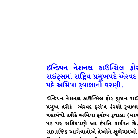
ઈન્ડિયન નેશનલ
કાઉન્સિલ
ફો
રાઈટ્સમાં
રાષ્ટ્રિય
પ્રમુખપદે એરવદ
પદે અમિષા
રૂવાલાની
વરણી.
ઈન્ડિયન નેશનલ કાઉન્સિલ ફોર હ્યુમન રાઈટ્સ
પ્રમુખ તરીકે એરવદ ફરોખ કેરશી રૂવાલા
મહામંત્રી તરીકે અમિષા ફરોખ રૂવાલા (મા
પદ પર સક્રિયપણે આ દંપતિ કાર્યરત છે.
સામાજિક આગેવાનોએ તેઓને શુભેચ્છાઓ પા