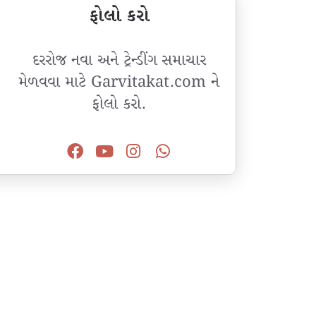
ફોલો કરો
દરરોજ નવા અને ટ્રેન્ડીંગ સમાચાર
મેળવવા માટે Garvitakat.com ને
ફોલો કરો.