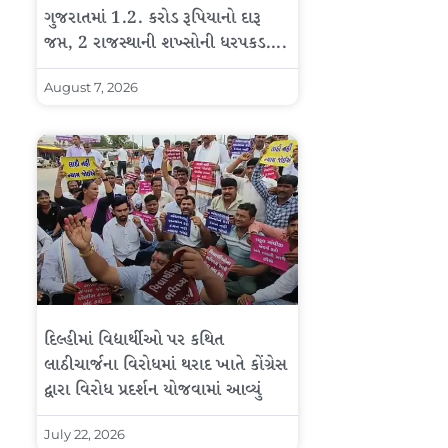
ગુજરાતમાં 1.2. કરોડ રૂપિયાનો દારૂ
જપ્ત, 2 રાજસ્થાની શખ્સોની ધરપકડ….
August 7, 2026
દિલ્હીમાં વિદ્યાર્થીઓ પર કથિત
લાઠીચાર્જના વિરોધમાં થરાદ ખાતે કોંગ્રેસ
દ્વારા વિરોધ પ્રદર્શન યોજવામાં આવ્યું
July 22, 2026