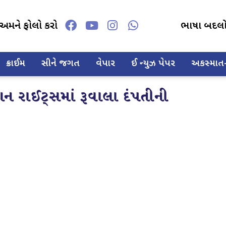
અમને ફોલો કરો
ભાષા બદલ
ક્રાઈમ
સીને જગત
વેપાર
ઈ ન્યુઝ પેપર
અકસ્માત-દ
ન રાઈટ્સમાં રૂવાલા દંપતીની