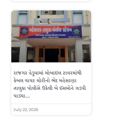
રાજગર હેડુવામાં મોબાઇલ ટાવરમાંથી
કેબલ વાયર ચોરીનો ભેદ મહેસાણા
તાલુકા પોલીસે ઉકેલી બે ઈસમોને ઝડપી
પાડ્યા…
July 22, 2026