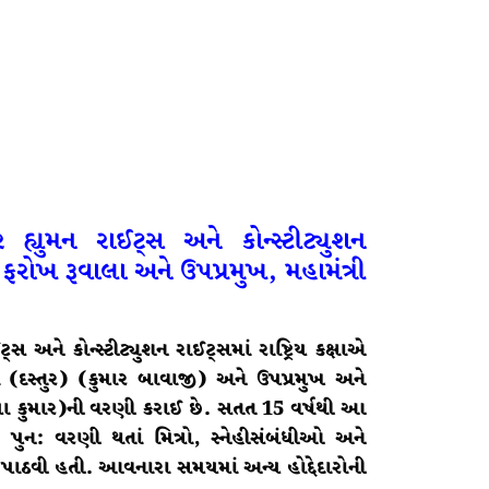
ર
હ્યુમન
રાઈટ્સ
અને
કોન્સ્ટીટ્યુશન
ફરોખ
રૂવાલા અને ઉપપ્રમુખ,
મહામંત્રી
 અને કોન્સ્ટીટ્યુશન રાઈટ્સમાં રાષ્ટ્રિય કક્ષાએ
 (દસ્તુર) (કુમાર બાવાજી) અને ઉપપ્રમુખ અને
યા કુમાર)ની વરણી કરાઈ છે. સતત 15 વર્ષ
થી આ
 પુન: વરણી થતાં મિત્રો, સ્નેહીસંબંધીઓ અને
ઠવી હતી. આવનારા સમયમાં અન્ય હોદ્દેદારોની