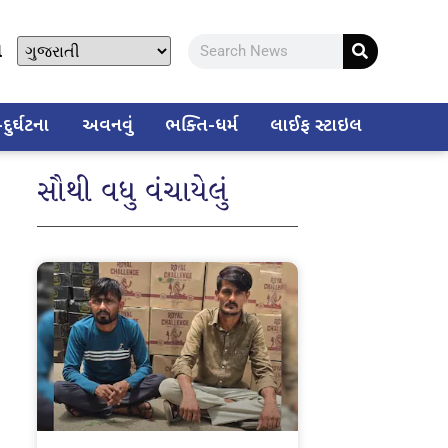
ો
ુર્ઘટના
અવનવું
ભક્તિ-ધર્મ
લાઈફ સ્ટાઇલ
સૌથી વધુ વંચાયેલું