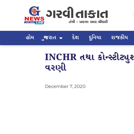
હોમ
ગુજરાત
દેશ
દુનિયા
રાજકીય
INCHR તથા કોન્સ્ટીટ્યુશ
વરણી
December 7, 2020