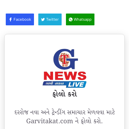
Facebook
Twitter
Whatsapp
ફોલો કરો
દરરોજ નવા અને ટ્રેન્ડીંગ સમાચાર મેળવવા માટે
Garvitakat.com ને ફોલો કરો.