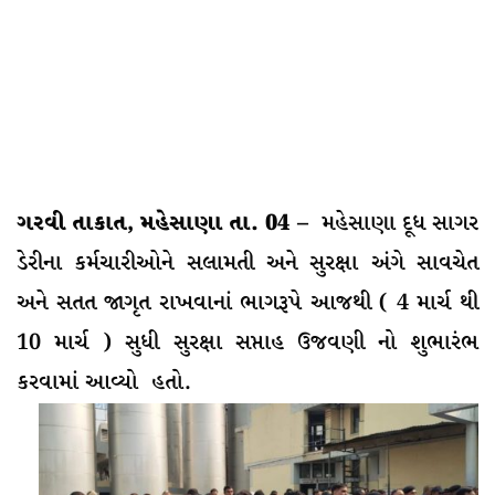
ગરવી તાકાત, મહેસાણા તા. 04 –
મહેસાણા દૂધ સાગર
ડેરીના કર્મચારીઓને સલામતી અને સુરક્ષા અંગે સાવચેત
અને સતત જાગૃત રાખવાનાં ભાગરૂપે આજથી ( 4 માર્ચ થી
10 માર્ચ ) સુધી સુરક્ષા સપ્તાહ ઉજવણી નો શુભારંભ
કરવામાં આવ્યો હતો.