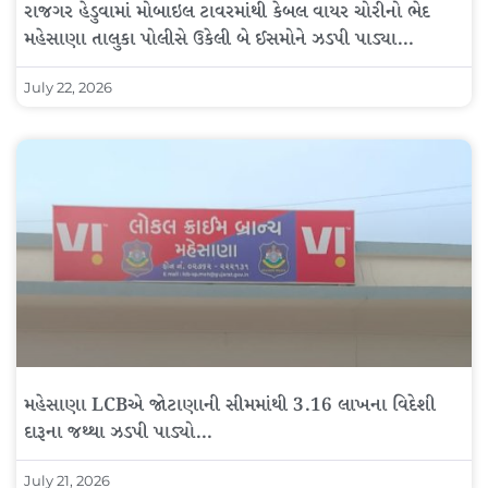
રાજગર હેડુવામાં મોબાઇલ ટાવરમાંથી કેબલ વાયર ચોરીનો ભેદ
મહેસાણા તાલુકા પોલીસે ઉકેલી બે ઈસમોને ઝડપી પાડ્યા…
July 22, 2026
મહેસાણા LCBએ જોટાણાની સીમમાંથી 3.16 લાખના વિદેશી
દારૂના જથ્થા ઝડપી પાડ્યો…
July 21, 2026