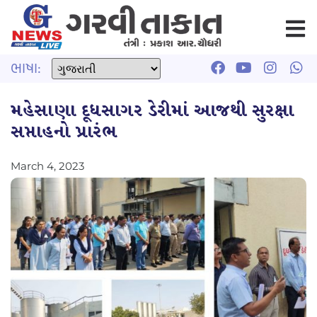
ભાષા:
મહેસાણા દૂધસાગર ડેરીમાં આજથી સુરક્ષા
સપ્તાહનો પ્રારંભ
March 4, 2023