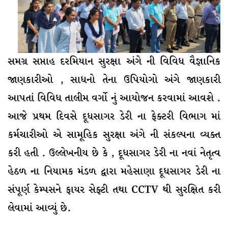
સમગ્ર સપ્તાહ દરમિયાન સુરક્ષા અંગે ની વિવિધ વૈજ્ઞાનિક
જાણકારીઓ , સાધનો તેના ઉપિયોગો અંગે જાણકારી
આપતાં વિવિધ તાલીમ વર્ગો નું આયોજન કરવામાં આવશે .
આજે પ્રથમ દિવસે દૂધસાગર ડેરી ના ફેક્ટરી વિભાગ માં
કર્મચારીઓ એ સામૂહિક સુરક્ષા અંગે ની સંકલ્પના વ્યક્ત
કરી હતી . ઉલ્લેખનીય છે કે , દૂધસાગર ડેરી ના નવાં નેતૃત્વ
હેઠળ ના નિયામક મંડળ દ્વારા મહેસાણા દૂધસાગર ડેરી ના
સંપૂર્ણ કેમ્પસને ફાયર સેફ્ટી તથા CCTV થી સુરક્ષિત કરી
લેવામાં આવ્યું છે.