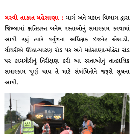
ગરવી તાકાત મહેસાણા :
માર્ગ અને મકાન વિભાગ દ્વારા
જિલ્લામાં ક્ષતિગ્રસ્ત બનેલ રસ્તાઓનું સમારકામ કરવામાં
આવી રહ્યું ત્યારે વર્તુળના અધિક્ષક ઇજનેર એલ.ડી.
ચૌધરીએ ઊંઝા-પાટણ રોડ પર અને મહેસાણા-મોઢેરા રોડ
પર કામગીરીનું નિરીક્ષણ કરી આ રસ્તાઓનું તાત્કાલિક
સમારકામ પૂર્ણ થાય તે માટે સંબંધિતોને જરૂરી સૂચના
આપી.