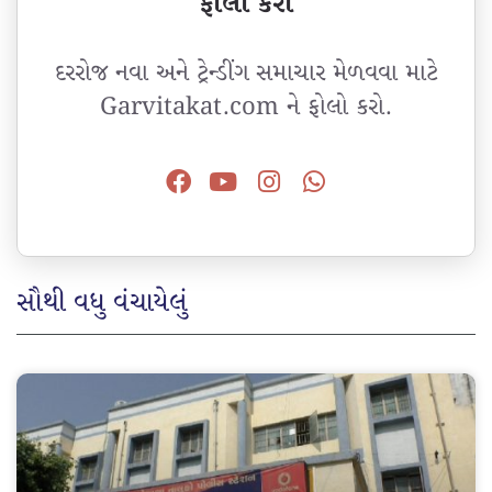
ફોલો કરો
દરરોજ નવા અને ટ્રેન્ડીંગ સમાચાર મેળવવા માટે
Garvitakat.com ને ફોલો કરો.
સૌથી વધુ વંચાયેલું