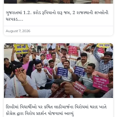
ગુજરાતમાં 1.2. કરોડ રૂપિયાનો દારૂ જપ્ત, 2 રાજસ્થાની શખ્સોની
ધરપકડ….
August 7, 2026
દિલ્હીમાં વિદ્યાર્થીઓ પર કથિત લાઠીચાર્જના વિરોધમાં થરાદ ખાતે
કોંગ્રેસ દ્વારા વિરોધ પ્રદર્શન યોજવામાં આવ્યું