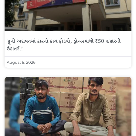
જૂની અદાવતમાં કારનો કાચ ફોડ્યો, ડ્રોઅરમાંથી ₹50 હજારની
ઉઠાંતરી!
August 8, 2026