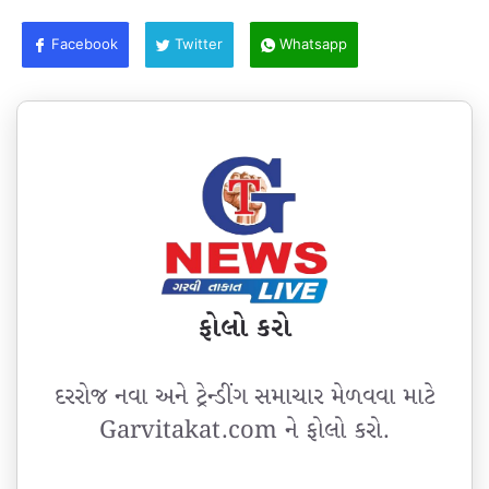
Facebook
Twitter
Whatsapp
ફોલો કરો
દરરોજ નવા અને ટ્રેન્ડીંગ સમાચાર મેળવવા માટે
Garvitakat.com ને ફોલો કરો.