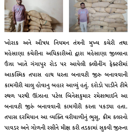
ખોરાક અને ઔષધ નિયમન તંત્રની મુખ્ય કચેરી તથા
મહેસાણા કચેરીના અધિકારીઓ દ્વારા મહેસાણા જીલ્લાના
ઉંઝા ખાતે ગંગાપુર રોડ પર આવેલી ક્લીનીંગ ફેક્ટરીમાં
આકસ્મિક તપાસ હાથ ધરતા બનાવટી જીરુ બનાવવાની
કામગીરી ચાલુ હોવાનુ બહાર આવ્યું હતું. દરોડો પાડીને ટીમે
સ્થળ પરથી ઊંઝાના પટેલ બિનેશકુમાર રમેશભાઈને આ
બનાવટી જીરું બનાવવાની કામગીરી કરતા પકડ્યા હતા.
તપાસ દરમિયાન આ વ્યક્તિ વરીયાળીનું ભુસુ, ક્રીમ કલરનો
પાવડર અને ગોળની રસીને મીક્ષ કરી તડકામાં સુકવી જીરુના