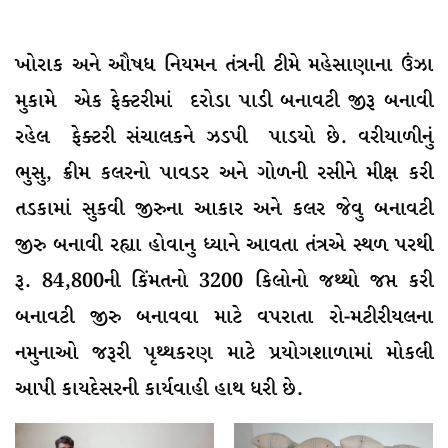
ખોરાક અને ઔષધ નિયમન તંત્રની ટીમે મહેસાણાના ઉંઝા
મુકામે એક ફેક્ટરીમાં દરોડા પાડી બનાવટી જીરૂ બનાવી
રહેલ ફેક્ટરી સંચાલકને ઝડપી પાડયો છે. વરીયાળીનું
ભુસુ, ક્રીમ કલરનો પાવડર અને ગોળની રસીને મીક્ષ કરી
તડકામાં સુકવી જીરુના આકાર અને કલર જેવુ બનાવટી
જીરુ બનાવી રહ્યા હોવાનુ ધ્યાને આવતા તંત્રએ સ્થળ પરથી
રૂ. 84,800ની કિંમતનો 3200 કિલોનો જથ્થો જપ્ત કરી
બનાવટી જીરુ બનાવવા માટે વપરાતા રો-મટીરીયલના
નમુનાઓ જરૂરી પૃથ્થકરણ માટે પ્રયોગશાળામાં મોકલી
આપી કાયદેસરની કાર્યવાહી હાથ ધરી છે.