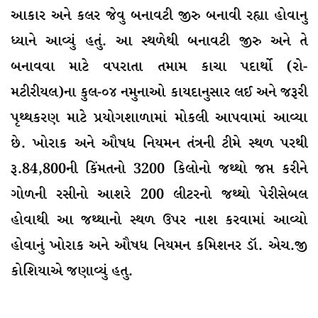
આકાર અને કલર જેવુ બનાવટી જીરુ બનાવી રહ્યા હોવાનુ
ધ્યાને આવ્યું હતું. આ સ્થળેથી બનાવટી જીરુ અને તે
બનાવવા માટે વપરાતા તમામ કાચા પદાર્થો (રો-
મટીરીયલ)ના કુલ-૦૪ નમુનાઓ કાયદાનુસાર લઈ અને જરૂરી
પૃથ્થકરણ માટે પ્રયોગશાળામાં મોકલી આપવામાં આવ્યા
છે. ખોરાક અને ઔષધ નિયમન તંત્રની ટીમે સ્થળ પરથી
રૂ.84,800ની કિંમતનો 3200 કિલોનો જથ્થો જપ્ત કરીને
ગોળની રસીનો આશરે 200 લીટરનો જથ્થો પેરીસેબલ
હોવાથી આ જથ્થાનો સ્થળ ઉપર નાશ કરવામાં આવ્યો
હોવાનું ખોરાક અને ઔષધ નિયમન કમિશનર ડૉ. એચ.જી
કોશિયાએ જણાવ્યું હતુ.