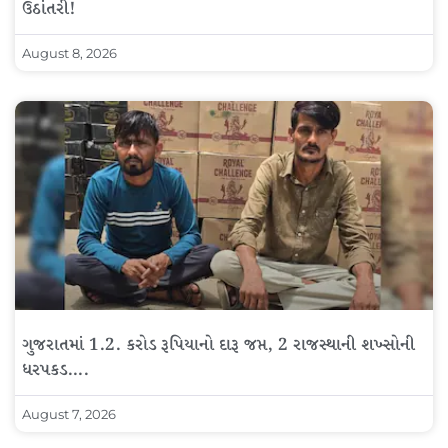
ઉઠાંતરી!
August 8, 2026
ગુજરાતમાં 1.2. કરોડ રૂપિયાનો દારૂ જપ્ત, 2 રાજસ્થાની શખ્સોની
ધરપકડ….
August 7, 2026