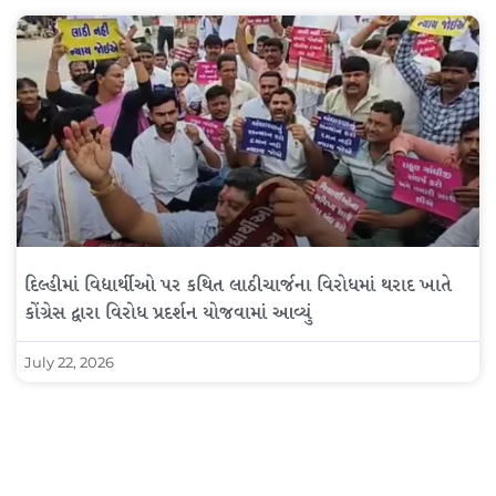
દિલ્હીમાં વિદ્યાર્થીઓ પર કથિત લાઠીચાર્જના વિરોધમાં થરાદ ખાતે
કોંગ્રેસ દ્વારા વિરોધ પ્રદર્શન યોજવામાં આવ્યું
July 22, 2026