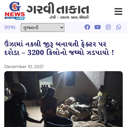
ભાષા:
ઉંઝામાં નકલી જીરૂ બનાવતી ફેક્ટર પર
દરોડા – 3200 કિલોનો જથ્થો ઝડપાયો !
December 10, 2021