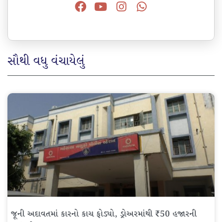
સૌથી વધુ વંચાયેલું
જૂની અદાવતમાં કારનો કાચ ફોડ્યો, ડ્રોઅરમાંથી ₹50 હજારની